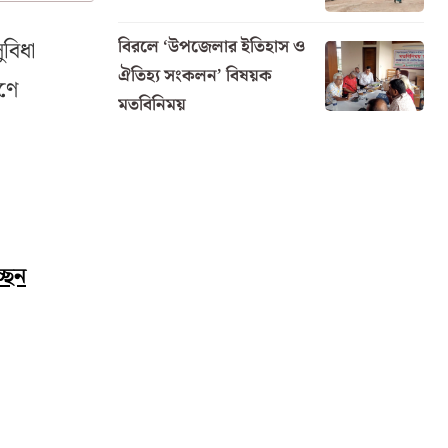
বিরলে ‘উপজেলার ইতিহাস ও
ুবিধা
ঐতিহ্য সংকলন’ বিষয়ক
ণে
মতবিনিময়
ছেন