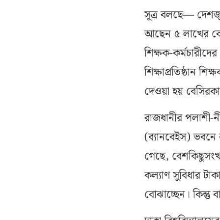
সূত্র বলছে— দেশজুড়
আছেন ৫ লাখের বেশি
শিক্ষক-কর্মচারীদে
শিক্ষাপ্রতিষ্ঠান শি
দেওয়া হয় বেসিরকারি
রাজধানীর পলাশী-নী
(ব্যানবেইস) ভবনে ক
গেছে, বেশকিছুসংখ
কল্যাণ সুবিধার টাক
বোঝাচ্ছেন। কিন্তু