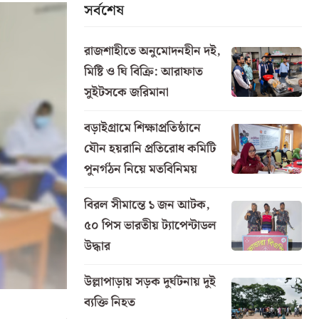
সর্বশেষ
রাজশাহীতে অনুমোদনহীন দই,
মিষ্টি ও ঘি বিক্রি: আরাফাত
সুইটসকে জরিমানা
বড়াইগ্রামে শিক্ষাপ্রতিষ্ঠানে
যৌন হয়রানি প্রতিরোধ কমিটি
পুনর্গঠন নিয়ে মতবিনিময়
বিরল সীমান্তে ১ জন আটক,
৫০ পিস ভারতীয় ট্যাপেন্টাডল
উদ্ধার
উল্লাপাড়ায় সড়ক দুর্ঘটনায় দুই
ব্যক্তি নিহত