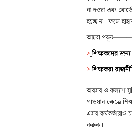
না হওয়া এবং বোর
হচ্ছে না। ফলে হাহ
আরো পড়ুন
——
>
শিক্ষকদের জন্য 
>
শিক্ষকরা রাজনীত
অবসর ও কল্যাণ সুব
পাওয়ার ক্ষেত্রে শ
এসব কর্মকর্তারাও 
করুক।