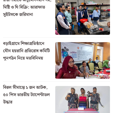
মিষ্টি ও ঘি বিক্রি: আরাফাত
সুইটসকে জরিমানা
বড়াইগ্রামে শিক্ষাপ্রতিষ্ঠানে
যৌন হয়রানি প্রতিরোধ কমিটি
পুনর্গঠন নিয়ে মতবিনিময়
বিরল সীমান্তে ১ জন আটক,
৫০ পিস ভারতীয় ট্যাপেন্টাডল
উদ্ধার