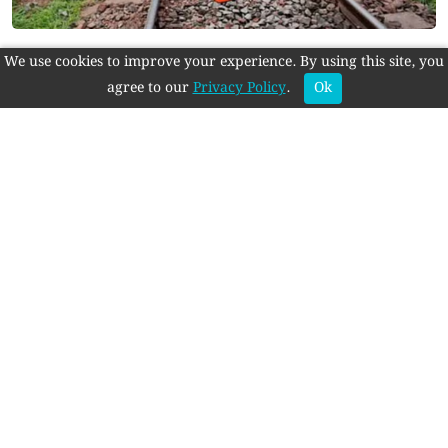
রাবি শিক্ষার্থীকে মারধরের প্রতিবাদে রেললাইন অবরোধ,
We use cookies to improve your experience. By using this site, you
সারাদেশের সঙ্গে রেল যোগাযোগ বিচ্ছিন্ন
agree to our
Privacy Policy
.
Ok
স্বত্ব © 2018-2025 মুক্ত প্রভাত
প্রকাশক-সম্পাদক : মোঃ রাশিদুল ইসলাম
জাতীয়
নারীমঞ্চ
অর্থনীতি
বিশ্ব
খেলা