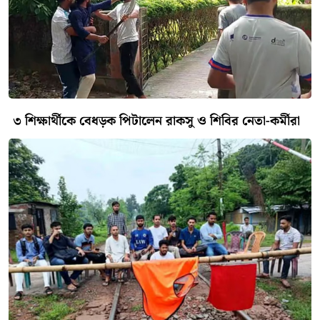
৩ শিক্ষার্থীকে বেধড়ক পিটালেন রাকসু ও শিবির নেতা-কর্মীরা