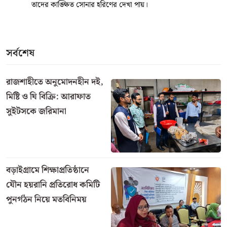
তাদের কাঙ্ক্ষিত সোনার হরিণের দেখা পায়।
সর্বশেষ
রাজশাহীতে অনুমোদনহীন দই,
মিষ্টি ও ঘি বিক্রি: আরাফাত
সুইটসকে জরিমানা
বড়াইগ্রামে শিক্ষাপ্রতিষ্ঠানে
যৌন হয়রানি প্রতিরোধ কমিটি
পুনর্গঠন নিয়ে মতবিনিময়