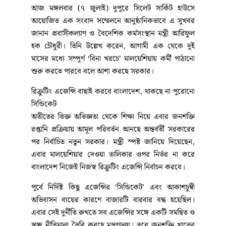
আজ মঙ্গলবার (৭ জুলাই) দুপুরে সিলেট সার্কিট হাউসে
আয়োজিত এক সংবাদ সম্মেলনে আনুষ্ঠানিকভাবে এ সুখবর
জানান প্রবাসীকল্যাণ ও বৈদেশিক কর্মসংস্থান মন্ত্রী আরিফুল
হক চৌধুরী। তিনি উল্লেখ করেন, আগামী এক থেকে দুই
মাসের মধ্যে সম্পূর্ণ ‘বিনা খরচে’ মালয়েশিয়ায় কর্মী পাঠানো
শুরু করতে পারবে বলে আশা করছে সরকার।
রিক্রুটিং এজেন্সি বাছাই করবে বাংলাদেশ, থাকছে না পুরোনো
সিন্ডিকেট
অতীতের তিক্ত অভিজ্ঞতা থেকে শিক্ষা নিয়ে এবার জনশক্তি
রপ্তানি প্রক্রিয়ায় আমূল পরিবর্তন আনছে অন্তর্বর্তী সরকারের
পর নির্বাচিত নতুন সরকার। মন্ত্রী স্পষ্ট জানিয়ে দিয়েছেন,
এবার মালয়েশিয়ার দেওয়া তালিকার ওপর নির্ভর না করে
বাংলাদেশ নিজেই নিজস্ব রিক্রুটিং এজেন্সি নির্বাচন করবে।
পূর্বে নির্দিষ্ট কিছু এজেন্সির ‘সিন্ডিকেট’ এবং আকাশচুম্বী
অভিবাসন ব্যয়ের কারণে বাজারটি বারবার বন্ধ হয়েছিল।
এবার সেই দুর্নীতি রুখতে সব এজেন্সির সঙ্গে একটি সমন্বিত ও
স্বচ্ছ নীতিমালা তৈরি করছে মন্ত্রণালয়। তবে জনশক্তি খাতের