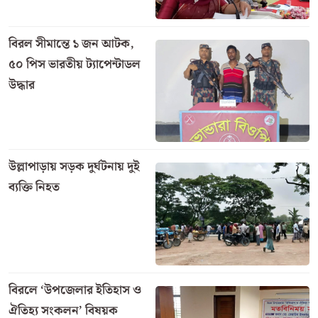
বিরল সীমান্তে ১ জন আটক,
৫০ পিস ভারতীয় ট্যাপেন্টাডল
উদ্ধার
উল্লাপাড়ায় সড়ক দুর্ঘটনায় দুই
ব্যক্তি নিহত
বিরলে ‘উপজেলার ইতিহাস ও
ঐতিহ্য সংকলন’ বিষয়ক