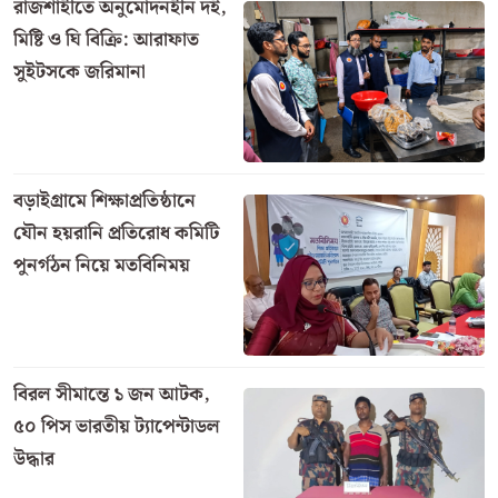
পাউবোর উপ-সহকারী প্রকৌশলী আব্দুল মালেক জানান,
“শহরাবাড়ী এলাকায় ভাঙন দেখা দেওয়ার পর থেকেই আমরা
জরুরি ভিত্তিতে বালিভর্তি জিও ব্যাগ ও টিউব ফেলছি।
পরিস্থিতি নিয়ন্ত্রণে আনার জন্য সর্বোচ্চ চেষ্টা চলছে। আশা
করছি আমরা দ্রুতই ভাঙন ঠেকাতে পারব, তাই স্থানীয়দের
আতঙ্কিত না হওয়ার অনুরোধ জানাচ্ছি।”
সর্বশেষ
রাজশাহীতে অনুমোদনহীন দই,
মিষ্টি ও ঘি বিক্রি: আরাফাত
সুইটসকে জরিমানা