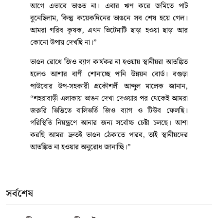
নদী ভাঙন শুরু হওয়ার পর পরই বগুড়া পানি উন্নয়ন বোর্ড
(পাউবো) জরুরি ভিত্তিতে নদী তীরে বালিভর্তি জিও ব্যাগ ও
টিউব ফেলা শুরু করে। তবে যমুনার রাক্ষুসী রূপের সামনে তা
খুব একটা কাজে আসছে না। অব্যাহত ভাঙনে নদীর তীরে
ফেলা বহু বালির বস্তা ও টিউব ধসে গেছে। প্রতিনিয়ত তীরের
মাটি ধসে পড়ার শব্দে নদীপাড়ের মানুষ নির্ঘুম রাত কাটাচ্ছেন।
বর্তমানে ভাঙনের ঝুঁকিতে রয়েছে দুই গ্রামের শতাধিক
বসতবাড়ি, ফসলের মাঠ এবং বন্যা নিয়ন্ত্রণ বাঁধ।
সর্বস্বান্ত হওয়া শহরাবাড়ী গ্রামের কৃষক শামছুল হক ক্ষোভ ও
আর্তনাদ প্রকাশ করে বলেন, “নদী তো অনেক দূরে ছিল,
আগে এভাবে ভাঙত না। এবার ঋণ করে জমিতে পাট
বুনেছিলাম, কিন্তু কয়েকদিনের ভাঙনে সব শেষ হয়ে গেল।
আমরা গরিব কৃষক, এখন ভিটেমাটি ছাড়া হওয়া ছাড়া আর
কোনো উপায় দেখছি না।”
ভাঙন রোধে জিও ব্যাগ কার্যকর না হওয়ায় স্থানীয়রা আতঙ্কিত
হলেও আশার বাণী শোনাচ্ছে পানি উন্নয়ন বোর্ড। বগুড়া