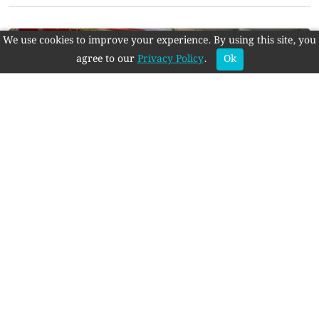
We use cookies to improve your experience. By using this site, you
agree to our
Privacy Policy
.
Ok
বিরলে ‘উপজেলার ইতিহাস ও
ঐতিহ্য সংকলন’ বিষয়ক
মতবিনিময়
এই বিভাগের আরও খবর