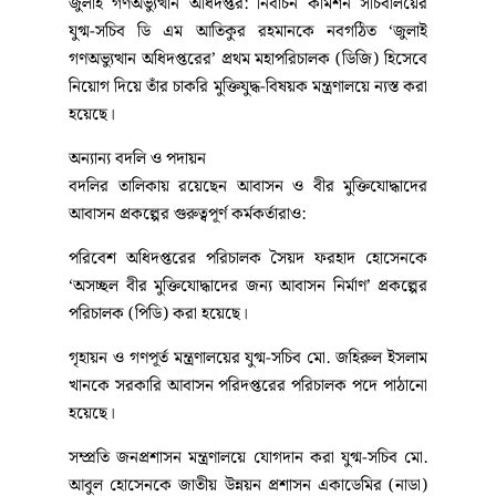
জুলাই গণঅভ্যুত্থান অধিদপ্তর: নির্বাচন কমিশন সচিবালয়ের
যুগ্ম-সচিব ডি এম আতিকুর রহমানকে নবগঠিত ‘জুলাই
গণঅভ্যুত্থান অধিদপ্তরের’ প্রথম মহাপরিচালক (ডিজি) হিসেবে
নিয়োগ দিয়ে তাঁর চাকরি মুক্তিযুদ্ধ-বিষয়ক মন্ত্রণালয়ে ন্যস্ত করা
হয়েছে।
অন্যান্য বদলি ও পদায়ন
বদলির তালিকায় রয়েছেন আবাসন ও বীর মুক্তিযোদ্ধাদের
আবাসন প্রকল্পের গুরুত্বপূর্ণ কর্মকর্তারাও:
পরিবেশ অধিদপ্তরের পরিচালক সৈয়দ ফরহাদ হোসেনকে
‘অসচ্ছল বীর মুক্তিযোদ্ধাদের জন্য আবাসন নির্মাণ’ প্রকল্পের
পরিচালক (পিডি) করা হয়েছে।
গৃহায়ন ও গণপূর্ত মন্ত্রণালয়ের যুগ্ম-সচিব মো. জহিরুল ইসলাম
খানকে সরকারি আবাসন পরিদপ্তরের পরিচালক পদে পাঠানো
হয়েছে।
সম্প্রতি জনপ্রশাসন মন্ত্রণালয়ে যোগদান করা যুগ্ম-সচিব মো.
আবুল হোসেনকে জাতীয় উন্নয়ন প্রশাসন একাডেমির (নাডা)