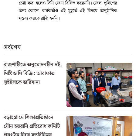
চেষ্টা করা হলেও তিনি ফোন রিসিভ করেননি। জেলা পুলিশের
অন্য কোনো কর্মকর্তাও এই মুহূর্তে এই বিষয়ে আনুষ্ঠানিক
মন্তব্য করতে রাজি হননি।
সর্বশেষ
রাজশাহীতে অনুমোদনহীন দই,
মিষ্টি ও ঘি বিক্রি: আরাফাত
সুইটসকে জরিমানা
বড়াইগ্রামে শিক্ষাপ্রতিষ্ঠানে
যৌন হয়রানি প্রতিরোধ কমিটি
পুনর্গঠন নিয়ে মতবিনিময়