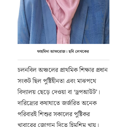
ফাহমিদা আফরোজ। ছবি লেখকের
চলনবিল অঞ্চলের প্রাথমিক শিক্ষার প্রধান
সংকট ছিল পুষ্টিহীনতা এবং মাঝপথে
বিদ্যালয় ছেড়ে দেওয়া বা ‘ড্রপআউট’।
দারিদ্র্যের কষাঘাতে জর্জরিত অনেক
পরিবারই শিশুর সকালের পুষ্টিকর
খাবারের জোগান দিতে হিমশিম খায়।