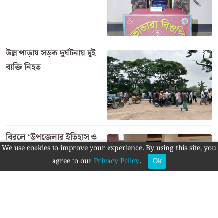
উল্লাপাড়ায় সড়ক দুর্ঘটনায় দুই
ব্যক্তি নিহত
বিরলে ‘উপজেলার ইতিহাস ও
We use cookies to improve your experience. By using this site, you
ঐতিহ্য সংকলন’ বিষয়ক
agree to our
Privacy Policy
.
Ok
মতবিনিময়