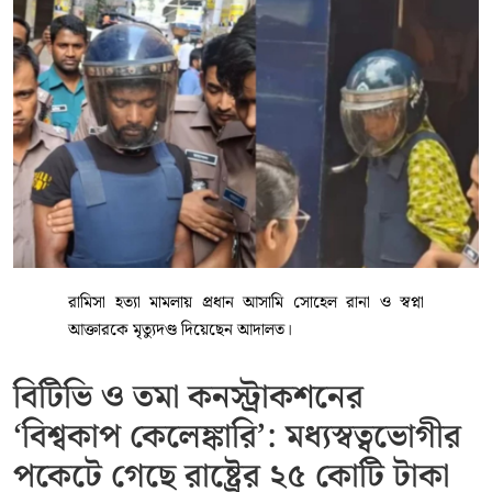
রামিসা হত্যা মামলায় প্রধান আসামি সোহেল রানা ও স্বপ্না
আক্তারকে মৃত্যুদণ্ড দিয়েছেন আদালত।
বিটিভি ও তমা কনস্ট্রাকশনের
‘বিশ্বকাপ কেলেঙ্কারি’: মধ্যস্বত্বভোগীর
পকেটে গেছে রাষ্ট্রের ২৫ কোটি টাকা