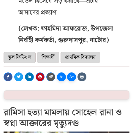
মডেল হিসেবে দাঁড় করাবে—এটাই
আমাদের প্রত্যাশা।
(লেখক: ফাহমিদা আফরোজ, উপজেলা
নির্বাহী কর্মকর্তা, গুরুদাসপুর, নাটোর)
স্কুল ফিডিং ল
শিক্ষার্থী
প্রাথমিক বিদ্যালয়
A-
A+
রামিসা হত্যা মামলায় সোহেল রানা ও
স্বপ্না আক্তারের মৃত্যুদণ্ড