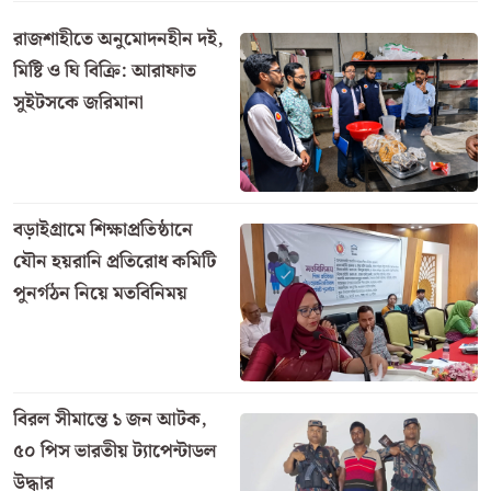
রাজশাহীতে অনুমোদনহীন দই,
মিষ্টি ও ঘি বিক্রি: আরাফাত
সুইটসকে জরিমানা
বড়াইগ্রামে শিক্ষাপ্রতিষ্ঠানে
যৌন হয়রানি প্রতিরোধ কমিটি
পুনর্গঠন নিয়ে মতবিনিময়
বিরল সীমান্তে ১ জন আটক,
৫০ পিস ভারতীয় ট্যাপেন্টাডল
উদ্ধার