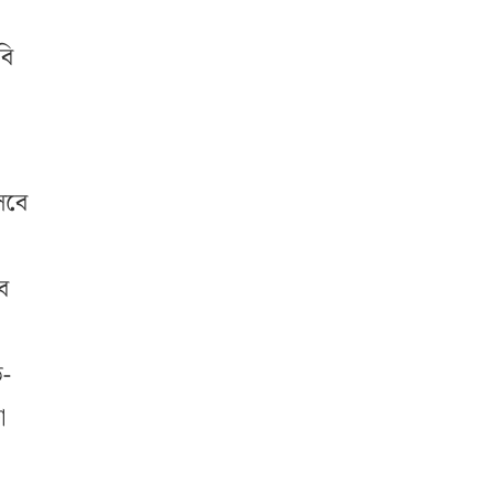
বি
েবে
ে
ি-
া