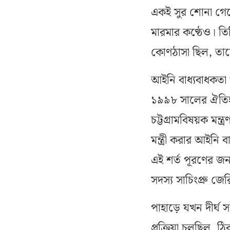
একই সুর শোনা গেছ
মারমার কণ্ঠেও। ত
কোণঠাসা ছিল, তাদ
আইনি বাধ্যবাধকতা
১৯৯৮ সালের ঐতিহাসি
চট্টগ্রামবিষয়ক মন
মন্ত্রী করার আইনি
এই শর্ত পূরণের জন
সদস্য সাচিংপ্রু জের
পাহাড়ে যখন দীর্ঘ স
প্রক্রিয়া চলছিল,