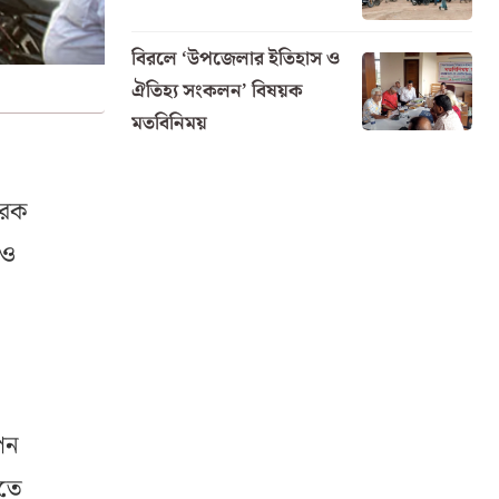
বিরলে ‘উপজেলার ইতিহাস ও
ঐতিহ্য সংকলন’ বিষয়ক
মতবিনিময়
ারেক
 ও
েন
িতে