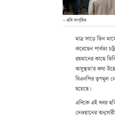
—ছবি সংগৃহিত
মাত্র সাড়ে তিন মাস
করেছেন পার্বত্য চট্
রহমানের কাছে তিনি
অসুস্থতা’র কথা উ
বিএনপির তৃণমূল নেত
হয়েছে।
এদিকে এই খবর ছড়
দেওয়ানের অনুসারীরা