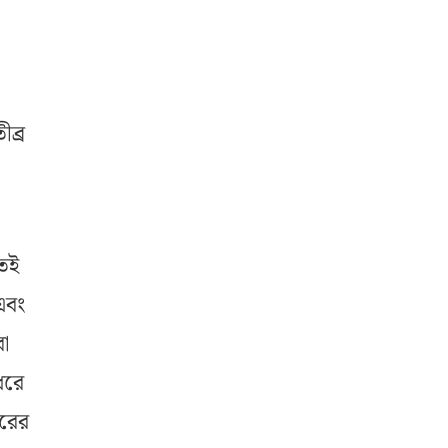
ীব্র
তেই
এবং
রা
ধরে
ারের