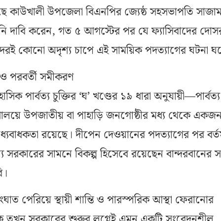
ে কাউখালী উপজেলা বিএনপির জ্যেষ্ঠ সহসভাপতি সাজা
িনি দাবি করেন, গত ৫ আগস্টের পর যে ফ্যাসিবাদের দোস
েরই কোনো অদৃশ্য চাপে এই সাময়িক পদত্যাগের ঘটনা ঘ
 ও পরবর্তী সমীকরণ
ক পার্বত্য চুক্তির ‘ঘ’ খণ্ডের ১৯ ধারা অনুযায়ী—পার্বত্য
্ত্রণালয়ে উপজাতীয় বা পাহাড়ি জনগোষ্ঠীর মধ্য থেকে একজ
 বাধ্যবাধকতা রয়েছে। দীপেন দেওয়ানের পদত্যাগের পর বর্
্য সরকারের সামনে বিকল্প হিসেবে রয়েছেন বান্দরবানের 
ি।
ংঘাত পেরিয়ে স্থায়ী শান্তি ও পারস্পরিক আস্থা ফেরানোর
 ঠিক তখন সরকারের শুরুর লগ্নেই এমন একটি সংবেদনশীল