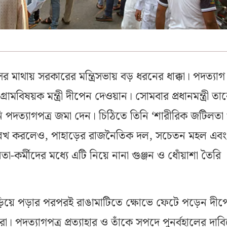
ের মাথায় সরকারের মন্ত্রিসভায় বড় ধরনের ধাক্কা। পদত্যাগ
টগ্রামবিষয়ক মন্ত্রী দীপেন দেওয়ান। সোমবার প্রধানমন্ত্রী ত
 পদত্যাগপত্র জমা দেন। চিঠিতে তিনি ‘শারীরিক জটিলতা
ল্লেখ করলেও, পাহাড়ের রাজনৈতিক দল, সচেতন মহল এবং
া-কর্মীদের মধ্যে এটি নিয়ে নানা গুঞ্জন ও ধোঁয়াশা তৈরি
িয়ে পড়ার পরপরই রাঙামাটিতে ক্ষোভে ফেটে পড়েন দীপ
। পদত্যাগপত্র প্রত্যাহার ও তাঁকে সপদে পুনর্বহালের দাব