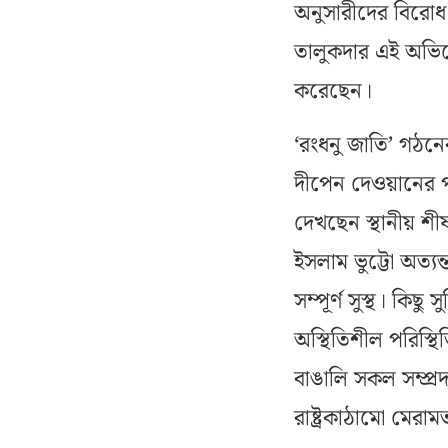
অনুসারীদের বিরোধ 
তালুকদার এই অভিযোগ
করেছেন।
‘রংধনু জাতি’ গঠনের 
দীপেন দেওয়ানের পদ
দেখছেন স্থানীয় শী
ইসলাম ভুট্টো অত্য
সম্পূর্ণ সুস্থ। কিছু স
অস্থিতিশীল পরিস্থি
বাঙালি সকল সম্প্র
রাষ্ট্রকাঠামো মেরাম