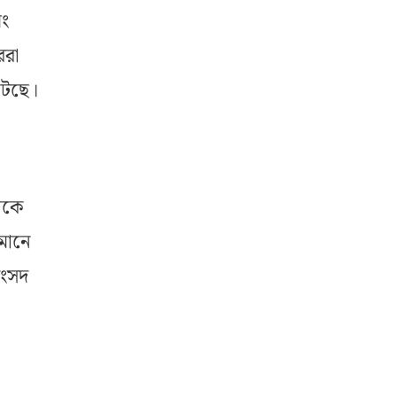
মং
ররা
টেছে।
নকে
তমানে
সংসদ