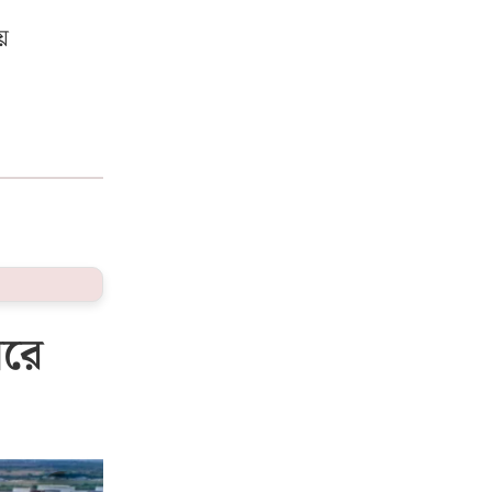
ে
ারে