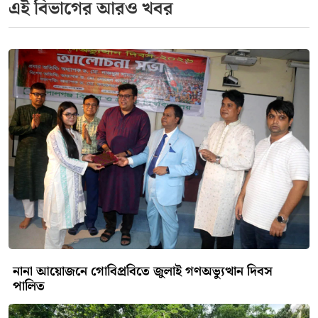
থমকে গেল মহাসড়ক, উদ্ধার অভিযানে হাইওয়ে পুলিশ ও
ফায়ার সার্ভিস
দুর্ঘটনার পর পরই স্থানীয় সাধারণ মানুষের মধ্যে চরম আতঙ্ক ও
ক্ষোভের সৃষ্টি হয়। উল্টে যাওয়া ট্যাংকলরির কারণে
উত্তরবঙ্গের অন্যতম ব্যস্ত এই মহাসড়কে কিছু সময়ের জন্য
যান চলাচল সম্পূর্ণ বন্ধ হয়ে যায়, ফলে সৃষ্টি হয় তীব্র
যানজটের।
খবর পেয়ে হাটিকুমরুল হাইওয়ে থানা পুলিশ এবং ফায়ার
সার্ভিসের উদ্ধারকারী দল দ্রুত ক্রেনসহ ঘটনাস্থলে পৌঁছায়।
যৌথ প্রচেষ্টায় ট্যাংকলরির নিচ থেকে নিহতের ক্ষতবিক্ষত
মরদেহ উদ্ধার করা হয়। এরপর দুর্ঘটনা কবলিত যানটি সরিয়ে
নিলে মহাসড়কে পুনরায় যান চলাচল স্বাভাবিক হয়।
হাটিকুমরুল হাইওয়ে থানার ভারপ্রাপ্ত কর্মকর্তা (ওসি) ইসমাইল
হোসেন ঘটনার সত্যতা নিশ্চিত করে সংবাদ মাধ্যমকে বলেন,
"নিয়ন্ত্রণ হারিয়ে ট্যাংকলরিটি উল্টে যাওয়ায় এই দুর্ঘটনা
ঘটেছে। পুলিশ ঘটনাস্থল থেকে মরদেহ উদ্ধার করে থানায়
নিয়ে এসেছে। যথাযথ আইনি প্রক্রিয়া ও ময়নাতদন্তের