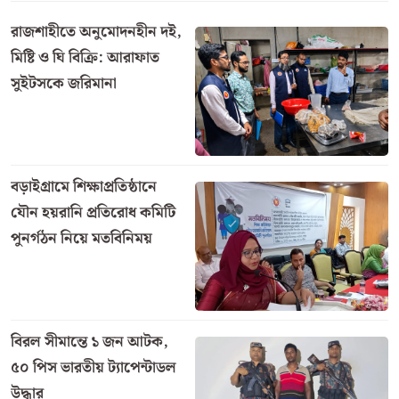
সিরাজগঞ্জের সলঙ্গায় মহাসড়কে বেপরোয়া গতির আরও
একটি নির্মম বলি হলেন ফোয়ারা খাতুন (৫০) নামে এক
মধ্যবয়সী নারী। আজ রোববার (২১ মে) সকাল সাড়ে ৬টার
দিকে সলঙ্গা থানার দাদপুর আন্ডারপাস এলাকায় একটি
বিটুমিনবাহী ট্যাংকলরি নিয়ন্ত্রণ হারিয়ে উল্টে গেলে এই ভয়াবহ