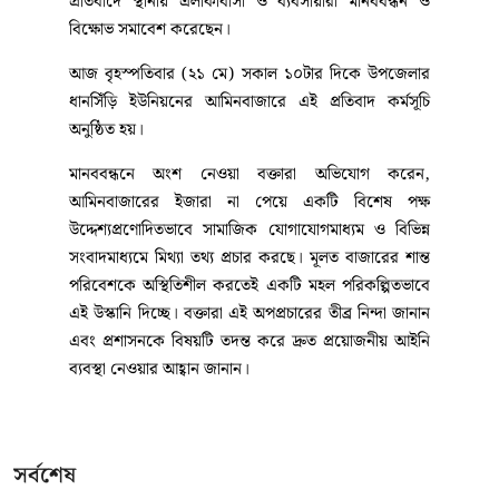
প্রতিবাদে স্থানীয় এলাকাবাসী ও ব্যবসায়ীরা মানববন্ধন ও
বিক্ষোভ সমাবেশ করেছেন।
আজ বৃহস্পতিবার (২১ মে) সকাল ১০টার দিকে উপজেলার
ধানসিঁড়ি ইউনিয়নের আমিনবাজারে এই প্রতিবাদ কর্মসূচি
অনুষ্ঠিত হয়।
মানববন্ধনে অংশ নেওয়া বক্তারা অভিযোগ করেন,
আমিনবাজারের ইজারা না পেয়ে একটি বিশেষ পক্ষ
উদ্দেশ্যপ্রণোদিতভাবে সামাজিক যোগাযোগমাধ্যম ও বিভিন্ন
সংবাদমাধ্যমে মিথ্যা তথ্য প্রচার করছে। মূলত বাজারের শান্ত
পরিবেশকে অস্থিতিশীল করতেই একটি মহল পরিকল্পিতভাবে
এই উস্কানি দিচ্ছে। বক্তারা এই অপপ্রচারের তীব্র নিন্দা জানান
এবং প্রশাসনকে বিষয়টি তদন্ত করে দ্রুত প্রয়োজনীয় আইনি
ব্যবস্থা নেওয়ার আহ্বান জানান।
সলঙ্গায় ট্যাংকলরির চাপায় পথচারী
নারীর মর্মান্তিক মৃত্যু