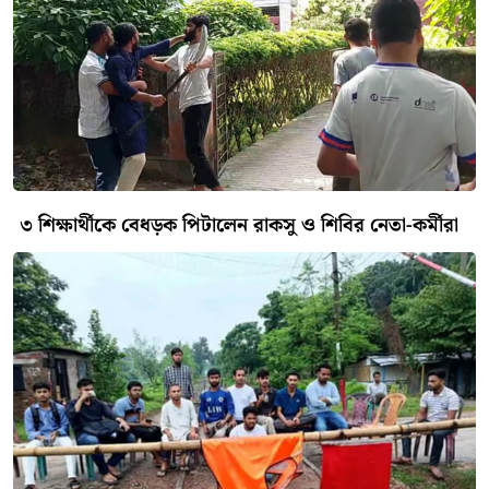
সুইটসকে জরিমানা
বড়াইগ্রামে শিক্ষাপ্রতিষ্ঠানে
যৌন হয়রানি প্রতিরোধ কমিটি
পুনর্গঠন নিয়ে মতবিনিময়
বিরল সীমান্তে ১ জন আটক,
৫০ পিস ভারতীয় ট্যাপেন্টাডল
উদ্ধার