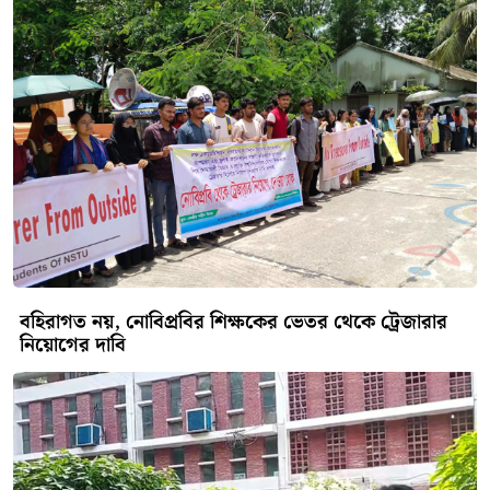
আনুষ্ঠানিকতা শেষে মরদেহটি পরিবারের কাছে হস্তান্তর করা
হবে।"
এদিকে, এই মর্মান্তিক মৃত্যুর ঘটনায় দাদপুর এলাকায় তীব্র
উত্তেজনা ও শোকের ছায়া নেমে এসেছে। স্থানীয় বাসিন্দারা
ক্ষোভ উগরে দিয়ে বলেন, দাদপুর আন্ডারপাস এলাকাটি অত্যন্ত
ঝুঁকিপূর্ণ হওয়া সত্ত্বেও ভারী যানবাহনগুলো এখানে এসে গতি
কমায় না। চালকদের এই বেপরোয়া মনোভাবের কারণে
প্রতিনিয়ত সাধারণ মানুষের জীবন বিপন্ন হচ্ছে। তারা অবিলম্বে
এই স্পটে স্পীড ব্রেকার নির্মাণ, যানবাহনের গতি নিয়ন্ত্রণ এবং
স্থায়ী ট্রাফিক পুলিশ মোতায়েনের জোর দাবি জানিয়েছেন।
সর্বশেষ
রাজশাহীতে অনুমোদনহীন দই,
মিষ্টি ও ঘি বিক্রি: আরাফাত