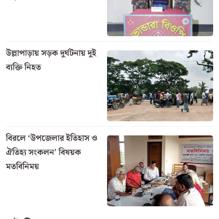
দুর্ঘটনা ঘটে। ট্যাংকলরির নিচে চাপা পড়ে ঘটনাস্থলেই প্রাণ
হারান ওই নারী পথচারী।
নিহত ফোয়ারা খাতুন সলঙ্গা থানার দাদপুর মোহনপাড়া এলাকার
কোবাদ আলমের স্ত্রী বলে নিশ্চিত করেছে পুলিশ।
স্থানীয় প্রত্যক্ষদর্শী ও পুলিশ সূত্রে জানা যায়, ঢাকা থেকে ছেড়ে
আসা বগুড়াগামী একটি দ্রুতগতির বিটুমিনবাহী ট্যাংকলরি
সকাল সাড়ে ৬টার দিকে দাদপুর আন্ডারপাস এলাকায় পৌঁছায়।
এ সময় চালক নিয়ন্ত্রণ হারালে বিশাল আকৃতির ট্যাংকলরিটি
মহাসড়কের ওপর সজোরে উল্টে যায়। দুর্ভাগ্যবশত, ওই সময়
রাস্তার পাশ দিয়ে হেঁটে যাচ্ছিলেন পথচারী ফোয়ারা খাতুন।
উল্টে যাওয়া ভারী ট্যাংকলরিটির নিচে তিনি সরাসরি চাপা
পড়েন।
বিকট শব্দ শুনে স্থানীয় বাসিন্দারা ও ব্যবসায়ীরা দ্রুত
ঘটনাস্থলে ছুটে আসেন এবং তাকে উদ্ধারের আপ্রাণ চেষ্টা
চালান। তবে ট্যাংকলরির প্রচণ্ড চাপে ঘটনাস্থলেই তার মৃত্যু
হয়।