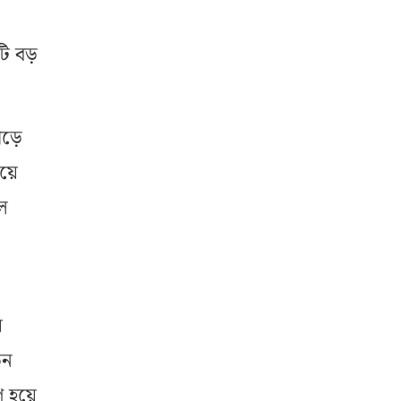
ুটি বড়
গড়ে
েয়ে
ল
য়
েন
ণ হয়ে