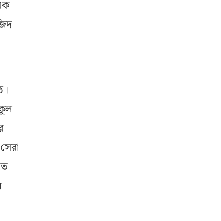
এক
জিদ
ে।
কূল
র
 সেরা
তে
ে