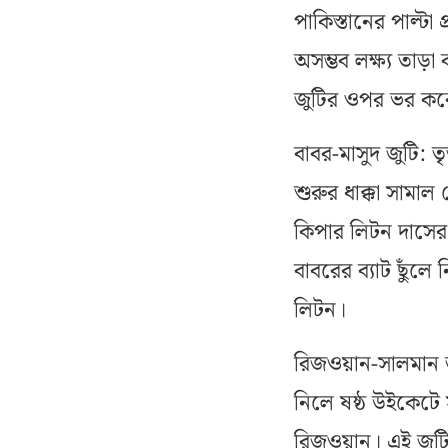
পাকিস্তানের পাল্টা 
অসম্ভব লক্ষ্য তাড়া
জুটির ওপর ভর করে ত
বাবর-মাসুদ জুটি:
শুরুর ধাক্কা সাম
কিপার লিটন দাসের
বাবরের ব্যাট ছুঁলে 
লিটন।
রিজওয়ান-সালমান জু
নিলে ষষ্ঠ উইকেটে
রিজওয়ান। এই জুটিট