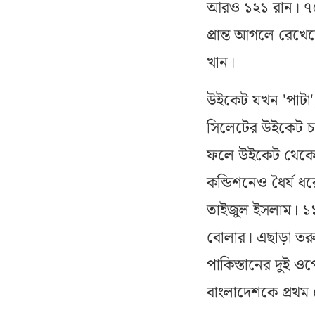
আরও ১২১ রান। ৭৫
প্রান্ত আগলে রেখে
খান।
উইকেট যখন 'পাটা', 
সিলেটের উইকেট চতু
ফলে উইকেট থেকে ব
কন্ডিশনেও ধৈর্য ধ
তাইজুল ইসলাম। ১১
বোলার। এছাড়া তরু
পাকিস্তানের দুই 
বাংলাদেশকে প্রথম 