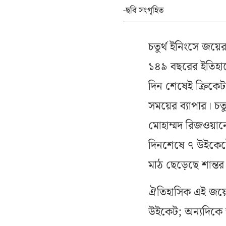
-ছবি সংগৃহিত
চতুর্থ ইনিংসে জয়ের
১৪৯ বছরের ইতিহা
দিন শেষেই ক্রিকেট
সময়ের ব্যাপার। চত
মোহাম্মদ রিজওয়ান
দিনশেষে ৭ উইকেটে
মাঠ ছেড়েছে শান্ত
ঐতিহাসিক এই জয়ের
উইকেট; অন্যদিকে