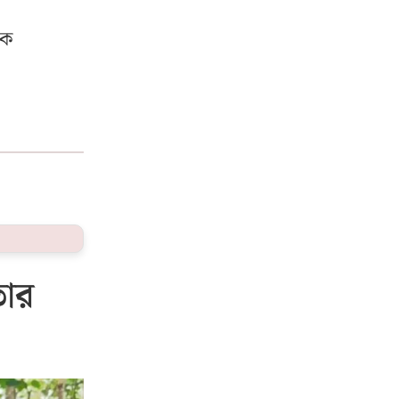
কে
তার