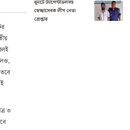
ধুনটে ট্যাপেন্টাডলসহ
স্বেচ্ছাসেবক লীগ নেতা
গ্রেপ্তার
ের
তীয়
েবলই
লেও,
 তবে
েই
ত্র ৩
হবে