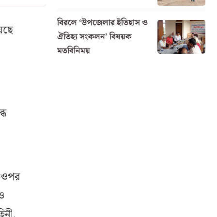
বিরলে ‘উপজেলার ইতিহাস ও
য়েছে
ঐতিহ্য সংকলন’ বিষয়ক
মতবিনিময়
্ধ
র ওপর
ও
িনী,