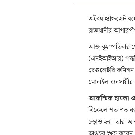
অবৈধ হ্যান্ডসেট ব
রাজধানীর আগারগা
আজ বৃহস্পতিবার থে
(এনইআইআর) পদ্ধতি
রেগুলেটরি কমিশন (
মোবাইল ব্যবসায়ীরা
আকস্মিক হামলা ও 
বিকেলে শত শত ব্
চড়াও হন। তারা আক
ভাঙচুর শুরু করেন।