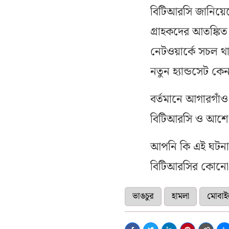
বিটিআরসি জানিয়ে
গ্রাহকদের আতঙ্কিত
নেটওয়ার্কে সচল থা
নতুন হ্যান্ডসেট কেন
বর্তমানে আগারগাঁও 
বিটিআরসি ও আশেপ
আপনি কি এই ঘটনার 
বিটিআরসির কোনো আন
ভাঙচুর
হামলা
মোবাই