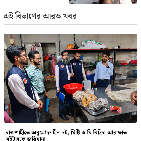
এই বিভাগের আরও খবর
রাজশাহীতে অনুমোদনহীন দই, মিষ্টি ও ঘি বিক্রি: আরাফাত
সুইটসকে জরিমানা