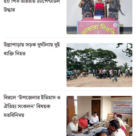
৫০ পিস ভারতীয় ট্যাপেন্টাডল
উদ্ধার
উল্লাপাড়ায় সড়ক দুর্ঘটনায় দুই
ব্যক্তি নিহত
বিরলে ‘উপজেলার ইতিহাস ও
ঐতিহ্য সংকলন’ বিষয়ক
মতবিনিময়