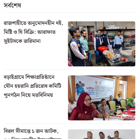
সর্বশেষ
রাজশাহীতে অনুমোদনহীন দই,
মিষ্টি ও ঘি বিক্রি: আরাফাত
সুইটসকে জরিমানা
বড়াইগ্রামে শিক্ষাপ্রতিষ্ঠানে
যৌন হয়রানি প্রতিরোধ কমিটি
পুনর্গঠন নিয়ে মতবিনিময়
বিরল সীমান্তে ১ জন আটক,