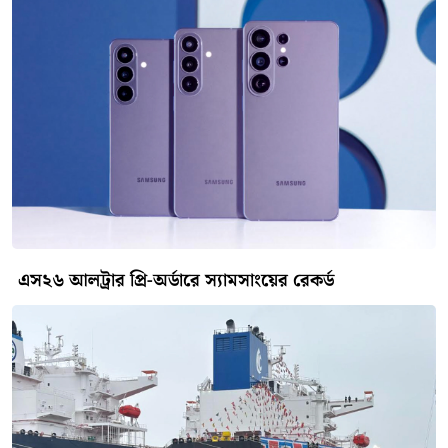
এস২৬ আলট্রার প্রি-অর্ডারে স্যামসাংয়ের রেকর্ড