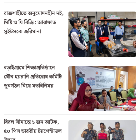
রাজশাহীতে অনুমোদনহীন দই,
মিষ্টি ও ঘি বিক্রি: আরাফাত
সুইটসকে জরিমানা
বড়াইগ্রামে শিক্ষাপ্রতিষ্ঠানে
যৌন হয়রানি প্রতিরোধ কমিটি
পুনর্গঠন নিয়ে মতবিনিময়
বিরল সীমান্তে ১ জন আটক,
৫০ পিস ভারতীয় ট্যাপেন্টাডল