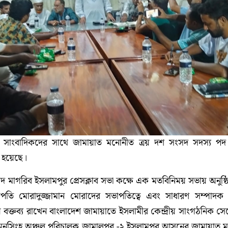
সাংবাদিকদের সাথে জামায়াত মনোনীত ত্রয় দশ সংসদ সদস্য পদ প্র
ত হয়েছে।
 মাগরিব ইসলামপুর প্রেসক্লাব সভা কক্ষে এক মতবিনিময় সভায় অনুষ্ঠ
সভাপতি মোরাদুজ্জামান মোরাদের সভাপতিত্বে এবং সাধারণ সম্পাদক
বক্তব্য রাখেন বাংলাদেশ জামায়াতে ইসলামীর কেন্দ্রীয় সাংগঠনিক সেক
য়মনসিংহ অঞ্চল পরিচালক জামালপুর -২ ইসলামপুর আসনের জামায়াত 