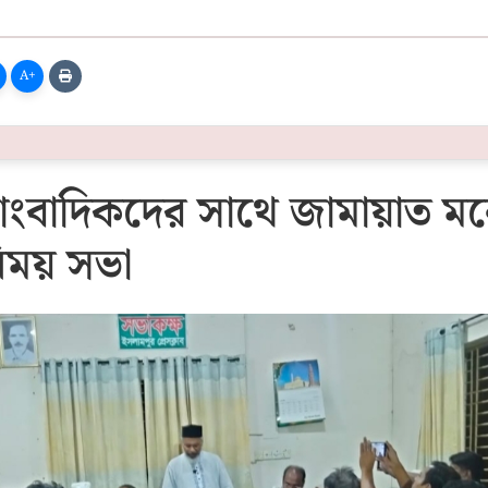
A+
াংবাদিকদের সাথে জামায়াত ম
িনিময় সভা