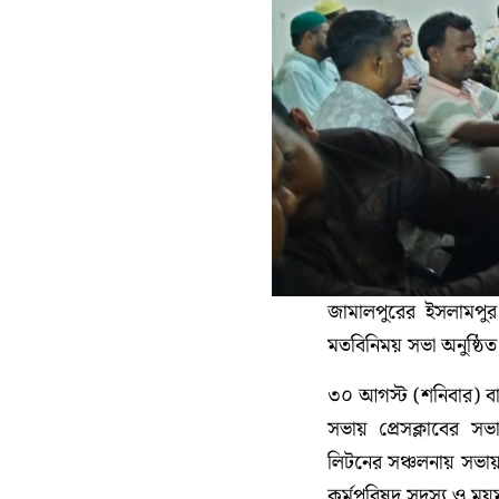
জামালপুরের ইসলামপুর 
মতবিনিময় সভা অনুষ্ঠি
৩০ আগস্ট (শনিবার) বাদ
সভায় প্রেসক্লাবের 
লিটনের সঞ্চলনায় সভায় 
কর্মপরিষদ সদস্য ও ম