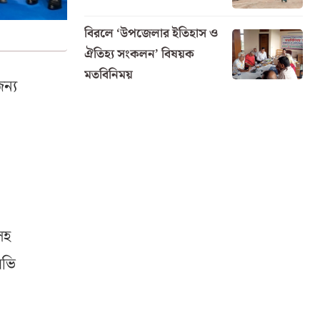
বিরলে ‘উপজেলার ইতিহাস ও
ঐতিহ্য সংকলন’ বিষয়ক
মতবিনিময়
ন্য
সহ
মভি