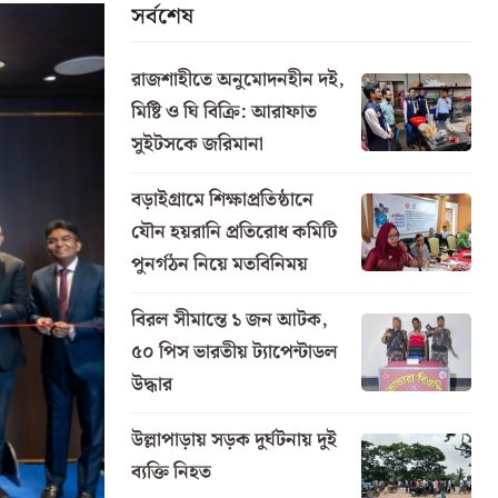
সর্বশেষ
রাজশাহীতে অনুমোদনহীন দই,
মিষ্টি ও ঘি বিক্রি: আরাফাত
সুইটসকে জরিমানা
বড়াইগ্রামে শিক্ষাপ্রতিষ্ঠানে
যৌন হয়রানি প্রতিরোধ কমিটি
পুনর্গঠন নিয়ে মতবিনিময়
বিরল সীমান্তে ১ জন আটক,
৫০ পিস ভারতীয় ট্যাপেন্টাডল
উদ্ধার
উল্লাপাড়ায় সড়ক দুর্ঘটনায় দুই
ব্যক্তি নিহত