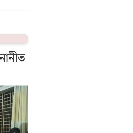
নোনীত