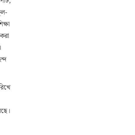
পাট,
ুল-
ক্ষা
 করা
।
ন্দ
িরিখে
করছে।
।