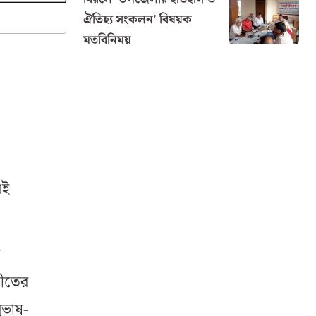
ঐতিহ্য সংকলন’ বিষয়ক
মতবিনিময়
এই
শীতের
ুভাষ-