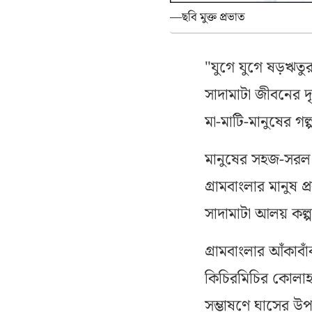
—ছবি মুক্ত প্রভাত
"যুগে যুগে ষড়ঋতুর 
সাদামাটা জীবনের দৃ
মা-মাটি-মানুষের গল্
মানুষের সহজ-সরল জ
গ্রামবাংলার মানুষ
সাদামাটা আলয় কল্প
গ্রামবাংলার আঁকাবা
কিচিরমিচির কোলাহল
সম্ভাষণে ঘাসের উপর