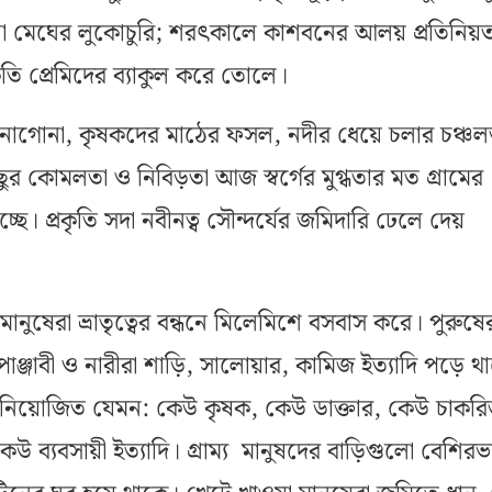
ো মেঘের লুকোচুরি; শরৎকালে কাশবনের আলয় প্রতিনিয়
্রকৃতি প্রেমিদের ব্যাকুল করে তোলে।
াগোনা, কৃষকদের মাঠের ফসল, নদীর ধেয়ে চলার চঞ্চল
ছুর কোমলতা ও নিবিড়তা আজ স্বর্গের মুগ্ধতার মত গ্রামের
 হচ্ছে। প্রকৃতি সদা নবীনত্ব সৌন্দর্যের জমিদারি ঢেলে দেয়
র মানুষেরা ভ্রাতৃত্বের বন্ধনে মিলেমিশে বসবাস করে। পুরুষে
্ট, পাঞ্জাবী ও নারীরা শাড়ি, সালোয়ার, কামিজ ইত্যাদি পড়ে থ
ায় নিয়োজিত যেমন: কেউ কৃষক, কেউ ডাক্তার, কেউ চাকরি
উ ব্যবসায়ী ইত্যাদি। গ্রাম্য মানুষদের বাড়িগুলো বেশিরভ