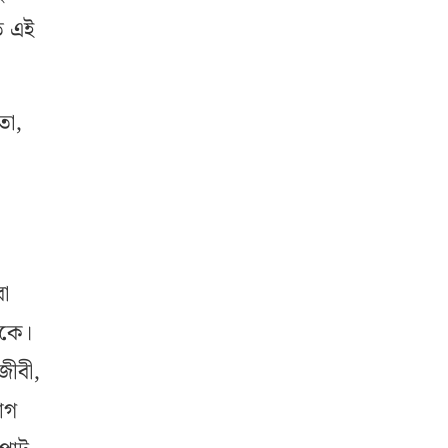
ত এই
তা,
রা
াকে।
জীবী,
াগ