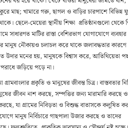
িনের ঘর হয়ে থাকে। খেটে খাওয়া মানুষেরা জমিতে ধান, 
ুরে মাছ; খামারে গরু, ছাগল ও বাড়ির চারপাশে বিভিন্ন ফ
ে। ছেলে-মেয়েরা স্থানীয় শিক্ষা প্রতিষ্ঠানগুলো থেকে শি
্রামে সাধারণত মাটির রাস্তা বেশিরভাগ যোগাযোগে ব্যবহার
ামের মানুষ নৌকায়ও চলাচল করে থাকে জলাবদ্ধতার কারণে
মূলত উদার মনের হয়, মানুষকে বিশ্বাস করে, আতিথিয়েতা পছ
পরাধে জড়িয়ে পড়ে না।
গ্রামবাংলার প্রকৃতি ও মানুষের জীবন্ত চিত্র। বাস্তবতার ন
ানুষের জীবন নাশ করছে, সম্পত্তির জন্য মারামারি করছে ও
্ন করছে, যা গ্রামের নিবিড়তা ও বিশুদ্ধ বাতাসকে কলুষিত 
ুযোগে মানুষ নির্বিচারে গাছপালা উজার করছে ও তাদের
। ফলশ্রুতিতে, প্রাকৃতিক ভারসাম্য ও সৌন্দর্য নষ্ট হচ্ছে