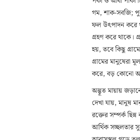
পকা ও আধা পাকা ট
গম, শাক-সবজি; পুক
ফল উৎপাদন করে থাক
গ্রহণ করে থাকে। গ
হয়, তবে কিছু গ্র
গ্রামের মানুষেরা 
করে, বড় কোনো অ
অদ্ভূত মায়ায় জড়ানো 
দেখা যায়, মানুষ ম
রক্তের সম্পর্ক ছিন
আর্থিক সচ্ছলতার স
আবাসস্থল গড়ে তুলছে