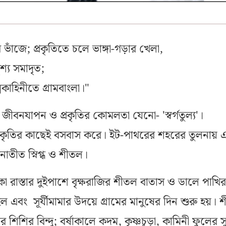
ভাঁজে; প্রকৃতিতে চলে ভাঙ্গা-গড়ার খেলা,
শ্য সমাদৃত;
পকাহিনীতে গ্রামবাংলা।"
ীবনযাপন ও প্রকৃতির কোমলতা যেনো- 'স্বর্গতুল্য'।
 প্রকৃতির কাছেই বসবাস করে। ইট-পাথরের শহরের তুলনায় 
নাতীত স্নিগ্ধ ও শীতল।
ঁকা রাস্তার দুইপাশে বৃক্ষরাজির শীতল বাতাস ও ডালে পাখির
 এবং সূর্যীমামার উদয়ে গ্রামের মানুষের দিন শুরু হয়। 
 শিশির বিন্দু; বর্ষাকালে কদম, কৃষ্ণচূড়া, কামিনী ফুলের স