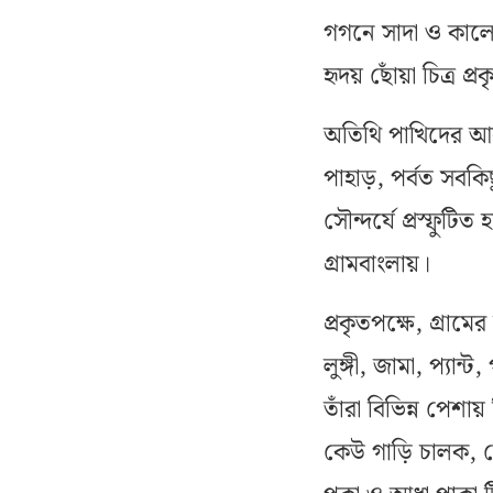
গগনে সাদা ও কাল
হৃদয় ছোঁয়া চিত্র প
অতিথি পাখিদের আন
পাহাড়, পর্বত সবকি
সৌন্দর্যে প্রস্ফুটিত
গ্রামবাংলায়।
প্রকৃতপক্ষে, গ্রামে
লুঙ্গী, জামা, প্যান
তাঁরা বিভিন্ন পেশ
কেউ গাড়ি চালক, কে