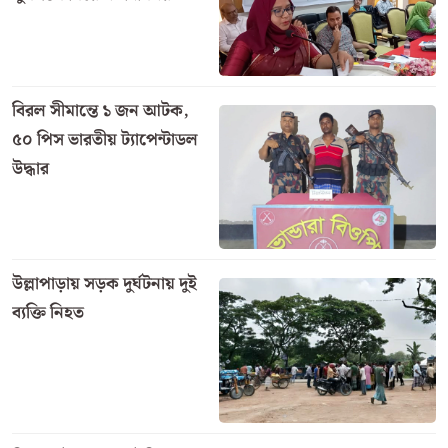
বাবার মোটর সাইকেলে চড়ে কলেজে আসছিলেন। পথে
মোটর সাইকেলের পিছনের চাকায় বোরকা পেচিয়ে গুরুতর
আহত হন মেয়ে। আশঙ্কাজনক অবস্থায় ঢাকায় নেওয়ার পথে
মৃত্যু হয় তার। রোববার দুপুরে এ হৃদয় বিদারক ঘটনাটি ঘটে
হাতিয়া উপজেলার জাহাজমারা ইউনিয়নে।
নিহত কলেজ ছাত্রী ইশরাত জাহান শান্তা হাতিয়া ডিগ্রী
কলেজের মানবিক একাদশ শ্রেনির ছাত্রী। সে জাহাজমারা
ইউনিয়নের নতুন সুখচর গ্রামের পল্লী চিকিৎসক মো. আরিফের
মেয়ে।
ঘটনার বিবরণে জানা যায়, সকালে জাহাজমার নিজ বাড়ী
থেকে মোটর সাইকেলে বাবা মেয়ে কলেজের উদ্দেশ্যে
রওয়ানা দেয়। মোটর সাইকেলটি সোনাদিয়া এলাকার হিল্টন
রোড পৌঁছলে শান্তার বোরকার নীচের অংশ পিছনের চাকার
সাথে পেঁচিয়ে যায়। গলায় ঝুলানো থাকা বোরকার অংশটি টান