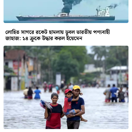
এ বিষয়ে হাতিয়া থানা ভারপ্রাপ্ত কর্মকর্তা (ওসি) একেএম
আজমল হুদা বলেন, ঘটনাটি আমি শুনেছি। শান্তার পরিবারের
পক্ষ থেকে কোন অভিযোগ দেওয়া হয়নি। অভিযোগ পেলে
আমরা আইনগত ব্যবস্থা নেব।
সর্বশেষ
রাজশাহীতে অনুমোদনহীন দই,
মিষ্টি ও ঘি বিক্রি: আরাফাত
সুইটসকে জরিমানা
বড়াইগ্রামে শিক্ষাপ্রতিষ্ঠানে
যৌন হয়রানি প্রতিরোধ কমিটি