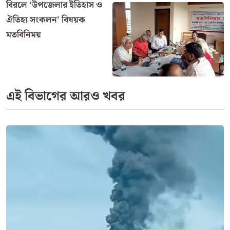
পড়লে শান্তা মাটিতে ছিটকে পড়ে।
এ সময় চলন্ত মোটর সাইকেলের গতি থাকায় তাকে অনেক দূর
পর্যন্ত গলায় ফাঁসের মত চেচিয়ে নিয়ে যায়। পরে পথচারিরা
আহত বাবা ও মেয়েকে উদ্ধার করে হাতিয়া উপজেলা স্বাস্থ্য
কমপ্লেক্সে নিয়ে আসে। শান্তার অবস্থার অবনতি হওয়ায়
জরুরীভাবে উন্নত চিকিৎসার জন্য ঢাকা পাঠানো হয়।
হাসপাতালের উপসহকারি মেডিকেল অফিসার মো. শামীম
জানান, শান্তার মাথায় গুরুতর জখম হয়। এছাড়া তার ওড়না
পেচিয়ে যাওয়ায় গলাতে শ^াসরোধ হওয়ার মত চিহ্ন ছিল।
হাসপাতালে আনার পরপরই তাকে উন্নত চিকিৎসার জন্য বাইরে
পাঠানো হয়।
শান্তার চাচা মো. আশ্রাফ জানান, আশঙ্কাজনক ভাবে তাকে
ঢাকা নেওয়ার জন্য নদীর ওপারে পৌঁছলে শান্তার মৃত্যু হয়।
পরে শান্তার মৃতদেহ তারা বাড়ীতে নিয়ে আসেন। এদিকে
শান্তার মৃত্যুতে তার বাবা অনেকটা হতবিহ¦ল। তিনি সবার সাথে
অস্বাভাবিক আচরণ করছেন।