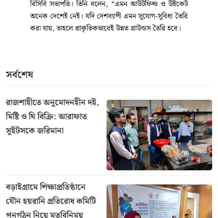
বিসিবি সভাপতি। তিনি বলেন, “এমন আউটফিল্ড ও উইকেট
অনেক দেশেই নেই। যদি দেশব্যাপী এমন সুযোগ-সুবিধা তৈরি
করা যায়, তাহলে প্রাকৃতিকভাবেই উন্নত গ্রাউন্ডস তৈরি হবে।
বাবার মোটর সাইকেলে বোরকা
পেঁচিয়ে কলেজ ছাত্রীর মৃত্যু