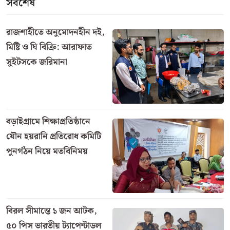
সর্বশেষ
রাজশাহীতে অনুমোদনহীন দই,
মিষ্টি ও ঘি বিক্রি: আরাফাত
সুইটসকে জরিমানা
বড়াইগ্রামে শিক্ষাপ্রতিষ্ঠানে
যৌন হয়রানি প্রতিরোধ কমিটি
পুনর্গঠন নিয়ে মতবিনিময়
বিরল সীমান্তে ১ জন আটক,
৫০ পিস ভারতীয় ট্যাপেন্টাডল