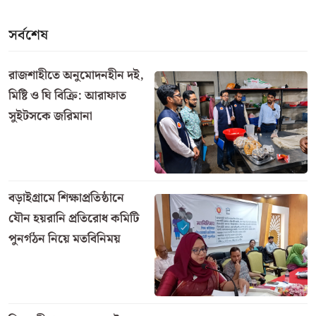
বলেন, মেয়েদের পারিবারিক একটি বিষয় নিয়ে আমার ভাই
একটি রুমে গিয়েছিল। তিনি পালিয়ে যায়নি এবং ৫০ লক্ষ টাকা
যৌতুক দাবি করেনি। এখন তারা আমাদের বিরুদ্ধে উল্টো
অভিযোগ দিচ্ছে। আমার ভাই একজন ড্রাগ সুপার।
সুধারাম থানার ভারপ্রাপ্ত কর্মকর্তা (ওসি) মো. কামরুল ইসলাম
বলেন, দুই পক্ষের মধ্যে বিভিন্ন বিষয় নিয়ে মতবিরোধ দেখা
দেয়। এনিয়ে দুই পক্ষের মধ্যে কথা হচ্ছে। তবে যৌতুক দাবির
অভিযোগ সত্য না। জাতীয় জরুরি সেবা নম্বর ৯৯৯-এ সংবাদ
পেয়ে বরকে উদ্ধার করে থানায় নিয়ে আসা হয়।
সর্বশেষ
রাজশাহীতে অনুমোদনহীন দই,
মিষ্টি ও ঘি বিক্রি: আরাফাত
সুইটসকে জরিমানা