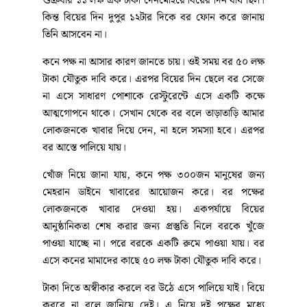
অভিযুক্ত বরের নাম ইকবাল হোসেন (৩৬)। অপরদিকে, কনে
অনার্স পড়ুয়া। কয়েক বছর আগে তার বাবা মারা যায়। তার
বাড়ি জেলার কবিরহাটে। মামারা এই বিয়ের আয়োজন করে।
বর একজন ড্রাগ অফিসে ড্রাগ সুপার। তিনি নোয়াখালীতে
চাকরি করেন। তার গ্রামের বাড়ি ফেনীর দাগনভূঞাতে।
কনের মামা মো. হিরণ অভিযোগ করে বলেন,গত শুক্রবার ৯
মে আমার ভাগ্নির বিয়ের এনগেজমেন্ট হয় পাশ্ববর্তী ফেনীর
দাগনভূঞা উপজেলার বাসিন্দা ইকবাল হোসেনের সাথে।
এরপর বৃহস্পতিবার ১৫ মে দিবাগত রাতে বর পক্ষ কনের
বাড়িতে গায়ে হলুদের অনুষ্ঠানে যোগ দেয়। পরের দিন
শুক্রবার ১১ লক্ষ এক টাকা দেনমোহরে বিয়ের দিন ধার্য ছিল।
কিন্ত বিয়ের দিন দুপুর ১২টার দিকে বর ফোন করে জানায়
তিনি আসবেন না।
কনে পক্ষ না আসার কারণ জানতে চায়। ওই সময় বর ৫০ লক্ষ
টাকা যৌতুক দাবি করে। এরপর বিয়ের দিন ছেলে বর সেজে
না এসে সাধারণ পোশাকে রেস্টুরেন্টে এসে একটি কক্ষে