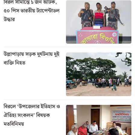
বড়াইগ্রামে শিক্ষাপ্রতিষ্ঠানে
যৌন হয়রানি প্রতিরোধ কমিটি
পুনর্গঠন নিয়ে মতবিনিময়
বিরল সীমান্তে ১ জন আটক,
৫০ পিস ভারতীয় ট্যাপেন্টাডল
উদ্ধার