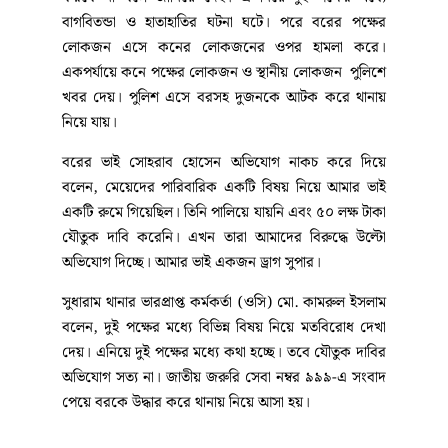
আত্মগোপনে থাকে। সেখান থেকে বর বলে তাড়াতাড়ি আমার
লোকজনকে খাবার দিয়ে দেন, না হলে সমস্যা হবে। এরপর
বর আস্তে পালিয়ে যায়।
খোঁজ নিয়ে জানা যায়, কনে পক্ষ ৩০০জন মানুষের জন্য
মেহরান ডাইনে খাবারের আয়োজন করে। বর পক্ষের
লোকজনকে খাবার দেওয়া হয়। একপর্যায়ে বিয়ের
আনুষ্ঠানিকতা শেষ করার জন্য প্রস্তুতি নিলে বরকে খুঁজে
পাওয়া যাচ্ছে না। পরে বরকে একটি রুমে পাওয়া যায়। বর
এসে কনের মামাদের কাছে ৫০ লক্ষ টাকা যৌতুক দাবি করে।
টাকা দিতে অস্বীকার করলে বর উঠে এসে পালিয়ে যাই। বিয়ে
করবে না বলে জানিয়ে দেই। এ নিয়ে দুই পক্ষের মধ্যে
বাগবিতন্ডা ও হাতাহাতির ঘটনা ঘটে। পরে বরের পক্ষের
লোকজন এসে কনের লোকজনের ওপর হামলা করে।
একপর্যায়ে কনে পক্ষের লোকজন ও স্থানীয় লোকজন পুলিশে
খবর দেয়। পুলিশ এসে বরসহ দুজনকে আটক করে থানায়
নিয়ে যায়।
বরের ভাই সোহরাব হোসেন অভিযোগ নাকচ করে দিয়ে