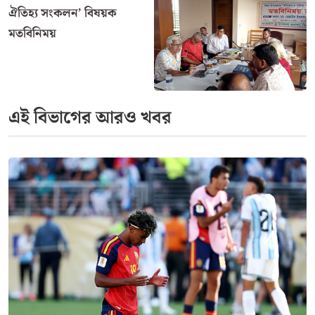
ঐতিহ্য সংকলন’ বিষয়ক
মতবিনিময়
এই বিভাগের আরও খবর