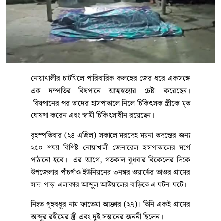
নোয়াখালীর চাটখিলে পারিবারিক কলহের জের ধরে একসঙ্গে
এক দম্পতির বিষপানে আত্মহত্যার চেষ্টা করেছেন।
বিষপানের পর তাদের হাসপাতালে নিলে চিকিৎসক স্ত্রীকে মৃত
ঘোষণা করেন এবং স্বামী চিকিৎসাধীন রয়েছেন।
বৃহস্পতিবার (২৪ এপ্রিল) সকালে মরদেহ ময়না তদন্তের জন্য
২৫০ শয্যা বিশিষ্ট নোয়াখালী জেনারেল হাসপাতালের মর্গে
পাঠানো হবে। এর আগে, গতকাল বুধবার বিকেলের দিকে
উপজেলার পাঁচগাঁও ইউনিয়নের ৩নম্বর ওয়ার্ডের ভাওর গ্রামের
সাদা পাড়া এলাকার আব্দুল আউয়ালের বাড়িতে এ ঘটনা ঘটে।
নিহত গৃহবধূর নাম ফাতেমা আক্তার (২৭)। তিনি একই গ্রামের
আব্দুর রহীমের স্ত্রী এবং দুই সন্তানের জননী ছিলেন।