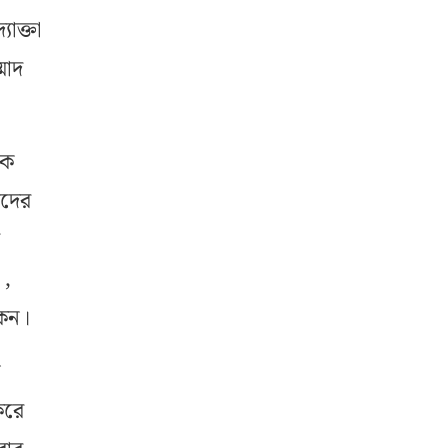
োক্তা
মাদ
য়ক
টদের
 ,
কেন।
ন
করে