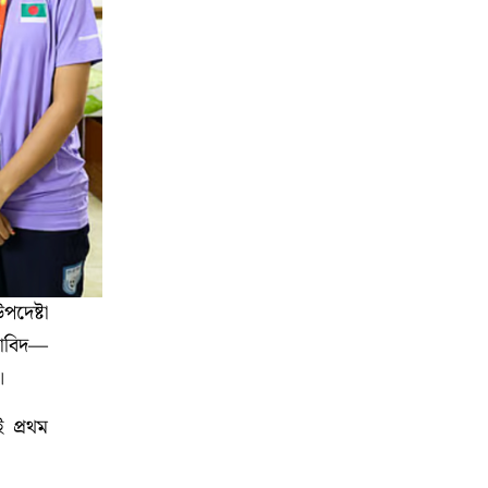
দেষ্টা
ীড়াবিদ—
।
 প্রথম