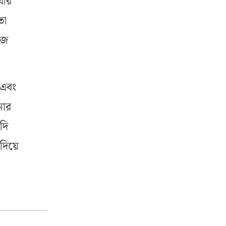
বার
তা
াজ
 এবং
নার
দি
 দিয়ে