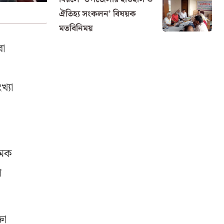
ঐতিহ্য সংকলন’ বিষয়ক
মতবিনিময়
বা
খ্যা
ামক
গ
তা