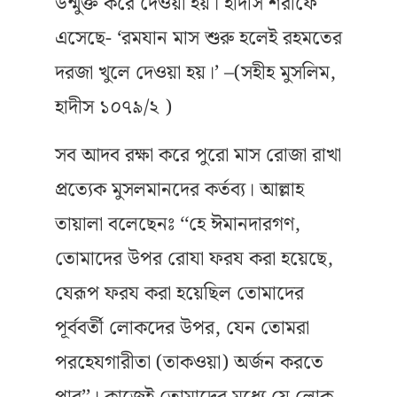
উন্মুক্ত করে দেওয়া হয়। হাদীস শরীফে
এসেছে- ‘রমযান মাস শুরু হলেই রহমতের
দরজা খুলে দেওয়া হয়।’ –(সহীহ মুসলিম,
হাদীস ১০৭৯/২ )
সব আদব রক্ষা করে পুরো মাস রোজা রাখা
প্রত্যেক মুসলমানদের কর্তব্য। আল্লাহ
তায়ালা বলেছেনঃ ‘‘হে ঈমানদারগণ,
তোমাদের উপর রোযা ফরয করা হয়েছে,
যেরূপ ফরয করা হয়েছিল তোমাদের
পূর্ববর্তী লোকদের উপর, যেন তোমরা
পরহেযগারীতা (তাকওয়া) অর্জন করতে