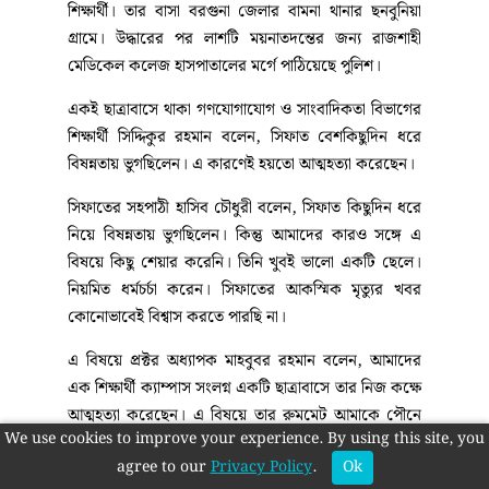
শিক্ষার্থী। তার বাসা বরগুনা জেলার বামনা থানার ছনবুনিয়া
গ্রামে। উদ্ধারের পর লাশটি ময়নাতদন্তের জন্য রাজশাহী
মেডিকেল কলেজ হাসপাতালের মর্গে পাঠিয়েছে পুলিশ।
একই ছাত্রাবাসে থাকা গণযোগাযোগ ও সাংবাদিকতা বিভাগের
শিক্ষার্থী সিদ্দিকুর রহমান বলেন, সিফাত বেশকিছুদিন ধরে
বিষন্নতায় ভুগছিলেন। এ কারণেই হয়তো আত্মহত্যা করেছেন।
সিফাতের সহপাঠী হাসিব চৌধুরী বলেন, সিফাত কিছুদিন ধরে
নিয়ে বিষন্নতায় ভুগছিলেন। কিন্তু আমাদের কারও সঙ্গে এ
বিষয়ে কিছু শেয়ার করেনি। তিনি খুবই ভালো একটি ছেলে।
নিয়মিত ধর্মচর্চা করেন। সিফাতের আকস্মিক মৃত্যুর খবর
কোনোভাবেই বিশ্বাস করতে পারছি না।
এ বিষয়ে প্রক্টর অধ্যাপক মাহবুবর রহমান বলেন, আমাদের
এক শিক্ষার্থী ক্যাম্পাস সংলগ্ন একটি ছাত্রাবাসে তার নিজ কক্ষে
আত্মহত্যা করেছেন। এ বিষয়ে তার রুমমেট আমাকে পৌনে
We use cookies to improve your experience. By using this site, you
৬টার দিকে কল করে। ঘটনা শোনামাত্র আমি থানা পুলিশকে
agree to our
Privacy Policy
.
Ok
কল করি এবং সেখানে গিয়ে দেখি গলায় গামছা পেঁচিয়ে সিলিং