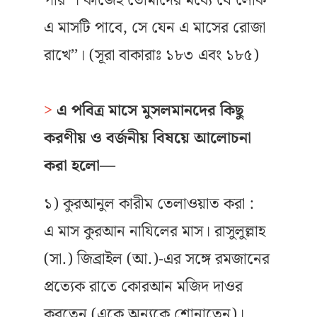
পার’’। কাজেই তোমাদের মধ্যে যে লোক
এ মাসটি পাবে, সে যেন এ মাসের রোজা
রাখে’’। (সূরা বাকারাঃ ১৮৩ এবং ১৮৫)
>
এ পবিত্র মাসে মুসলমানদের কিছু
করণীয় ও বর্জনীয় বিষয়ে আলোচনা
করা হলো—
১) কুরআনুল কারীম তেলাওয়াত করা :
এ মাস কুরআন নাযিলের মাস। রাসুলুল্লাহ
(সা.) জিব্রাইল (আ.)-এর সঙ্গে রমজানের
প্রত্যেক রাতে কোরআন মজিদ দাওর
করতেন (একে অন্যকে শোনাতেন)।