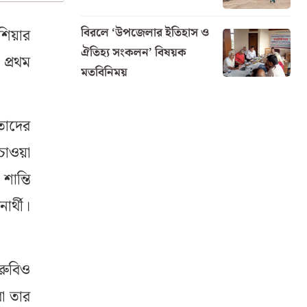
বিরলে ‘উপজেলার ইতিহাস ও
িয়ার
ঐতিহ্য সংকলন’ বিষয়ক
প্রথম
মতবিনিময়
েতাদের
চাওয়া
ান্তি
র্থী।
 রুবিও
বা তার