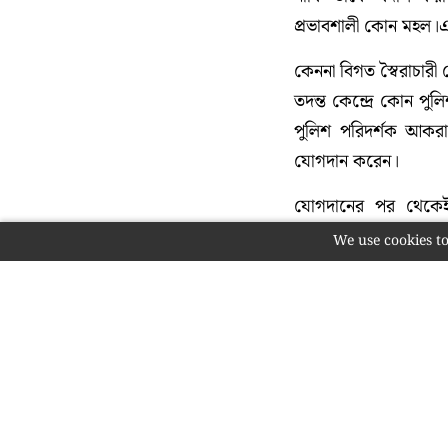
প্রভাবশালী কোন মহল।এম
কেননা বিগত স্বৈরাচার
তদন্ত কেন্দ্রে কোন পু
পুলিশ পরিদর্শক আকরাম
যোগদান করেন।
যোগদানের পর থেকেই 
সেবনকারী এবং ব্যবসায়
We use cookies to
সাথে ও সুকৌশলে তালিক
পর পর দুই বার তার নভে
তিনি প্রায় চল্লিশ টি গ
ইয়াবা, চোরাই মোটরস
সাফল্যের পরিসংখ্যান 
পুরস্কার প্রদান করেন।