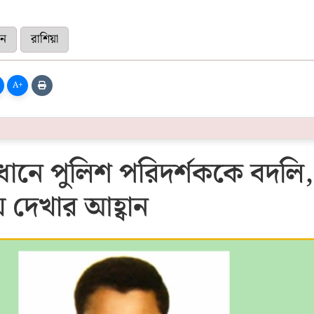
েন
রাশিয়া
A+
যবধানে পুলিশ পরিদর্শককে বদলি,
 দেখার আহ্বান