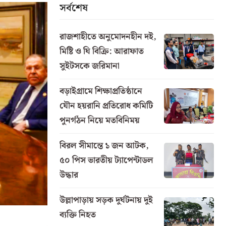
সর্বশেষ
রাজশাহীতে অনুমোদনহীন দই,
মিষ্টি ও ঘি বিক্রি: আরাফাত
সুইটসকে জরিমানা
বড়াইগ্রামে শিক্ষাপ্রতিষ্ঠানে
যৌন হয়রানি প্রতিরোধ কমিটি
পুনর্গঠন নিয়ে মতবিনিময়
বিরল সীমান্তে ১ জন আটক,
৫০ পিস ভারতীয় ট্যাপেন্টাডল
উদ্ধার
উল্লাপাড়ায় সড়ক দুর্ঘটনায় দুই
ব্যক্তি নিহত