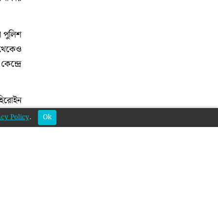
 পুলিশ
ে থেকেও
ন্দ্রে
হিরোইন
ক্ষতার
cy Policy
.
Ok
া গেছে,
হেরোইন,
ন। তার
হিসেবে