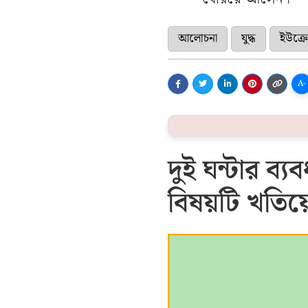
আলোচনা
যুদ্ধ
ইউক্র
A-
দুই ঘন্টার ব্
বিষয়টি খতিয়ে