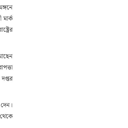
অঙ্গনে
 মার্ক
ট্রের
 আছেন
াপত্তা
 দপ্তর
য দেন।
 থেকে