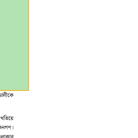
 আলীকে
ি খতিয়ে
 জনগণ।
এলাকার