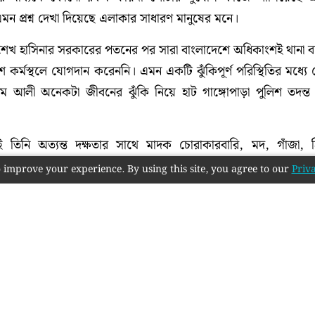
ন প্রশ্ন দেখা দিয়েছে এলাকার সাধারণ মানুষের মনে।
ী শেখ হাসিনার সরকারের পতনের পর সারা বাংলাদেশে অধিকাংশই থানা বা
লিশ কর্মস্থলে যোগদান করেননি। এমন একটি ঝুঁকিপূর্ণ পরিস্থিতির মধ্য
 আলী অনেকটা জীবনের ঝুঁকি নিয়ে হাট গাঙ্গোপাড়া পুলিশ তদন্ত কে
তিনি অত্যন্ত দক্ষতার সাথে মাদক চোরাকারবারি, মদ, গাঁজা, 
ীদের গ্রেপ্তার করে এলাকায় অনেকটাই স্বস্তি ফিরিয়ে আনেন।অনেক দ
 improve your experience. By using this site, you agree to our
Priva
া ভুক্ত আসামী গ্রেফতার করেছেন।
ম্বর ও ডিসেম্বর ২৪ মাসের সাফল্যের পরিসংখ্যান বিশ্লেষণ করে দেখ
ুরুত্বপূর্ণ অভিযান পরিচালনার মাধ্যমে বিপুল পরিমাণে চোলাইমদ, গাজা, 
াইকেল এবং একটি প্রাইভেট কার গাড়ি সহ নগদ টাকা উদ্ধার করে
বিশ্লেষণ করে রাজশাহী জেলা পুলিশ তাকে পরপর দুইবার শ্রেষ্ঠ আইসি 