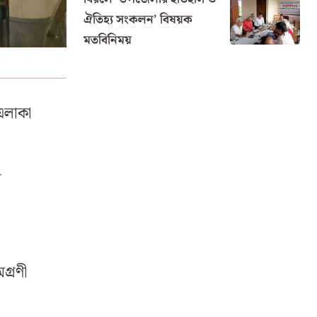
ঐতিহ্য সংকলন’ বিষয়ক
মতবিনিময়
এলাকা
ন
গ্রণী