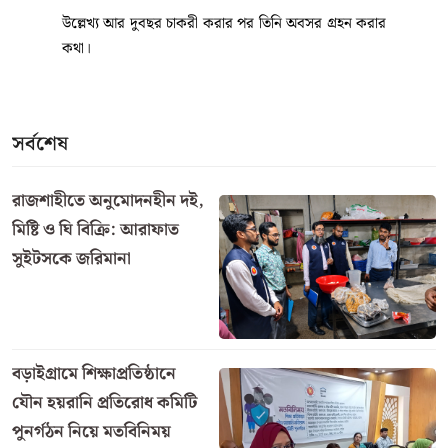
উল্লেখ্য আর দুবছর চাকরী করার পর তিনি অবসর গ্রহন করার
কথা।
সর্বশেষ
রাজশাহীতে অনুমোদনহীন দই,
মিষ্টি ও ঘি বিক্রি: আরাফাত
সুইটসকে জরিমানা
বড়াইগ্রামে শিক্ষাপ্রতিষ্ঠানে
যৌন হয়রানি প্রতিরোধ কমিটি
পুনর্গঠন নিয়ে মতবিনিময়