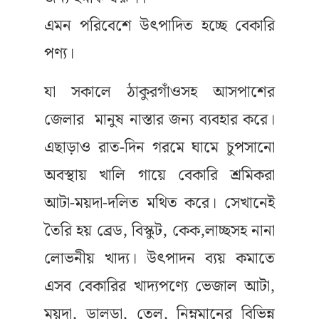
এমন পরিবেশে উৎপাদিত হচ্ছে বেকারি
পণ্য।
যা সকালে ঠাকুরগাঁওসহ আসপাশের
জেলার মানুষ নাস্তার জন্য ব্যবহার করে।
এছাড়াও রাত-দিন গরমে ঘামে চুপসানো
অবস্থায় খালি গায়ে বেকারি শ্রমিকরা
আটা-ময়দা-দলিত মথিত করে। সেখানেই
তৈরি হয় ব্রেড, বিস্কুট, কেক,লাচ্ছসহ নানা
লোভনীয় খাদ্য। উৎপাদন ব্যয় কমাতে
এসব বেকারির খাদ্যপণ্যে ভেজাল আটা,
ময়দা, ডালডা, তেল, নিম্নমানের বিভিন্ন