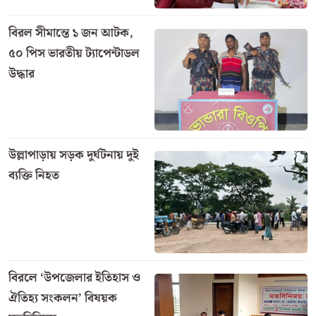
বিরল সীমান্তে ১ জন আটক,
৫০ পিস ভারতীয় ট্যাপেন্টাডল
উদ্ধার
উল্লাপাড়ায় সড়ক দুর্ঘটনায় দুই
ব্যক্তি নিহত
বিরলে ‘উপজেলার ইতিহাস ও
ঐতিহ্য সংকলন’ বিষয়ক