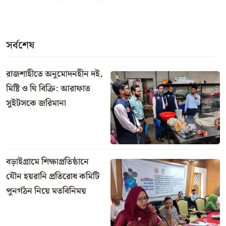
সর্বশেষ
রাজশাহীতে অনুমোদনহীন দই,
মিষ্টি ও ঘি বিক্রি: আরাফাত
সুইটসকে জরিমানা
বড়াইগ্রামে শিক্ষাপ্রতিষ্ঠানে
যৌন হয়রানি প্রতিরোধ কমিটি
পুনর্গঠন নিয়ে মতবিনিময়