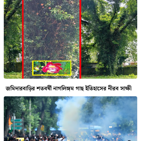
জমিদারবাড়ির শতবর্ষী নাগলিঙ্গম গাছ ইতিহাসের নীরব সাক্ষী