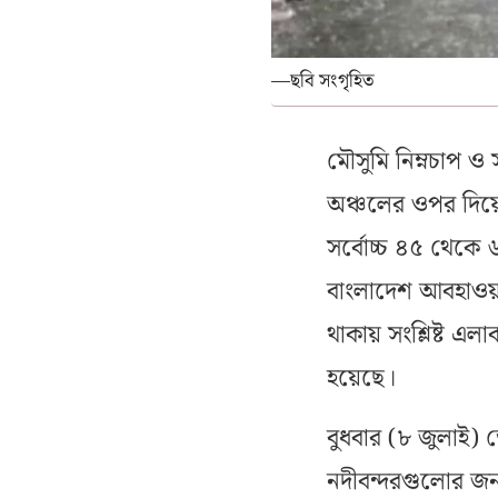
—ছবি সংগৃহিত
মৌসুমি নিম্নচাপ ও 
অঞ্চলের ওপর দিয়
সর্বোচ্চ ৪৫ থেকে 
বাংলাদেশ আবহাওয়া 
থাকায় সংশ্লিষ্ট এ
হয়েছে।
বুধবার (৮ জুলাই) ভ
নদীবন্দরগুলোর জন