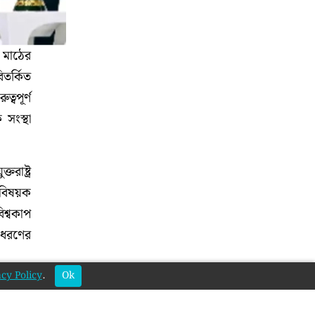
 মাঠের
িতর্কিত
্বপূর্ণ
 সংস্থা
রাষ্ট্র
াবিষয়ক
িশ্বকাপ
 ধরণের
cy Policy
.
Ok
যানেলের