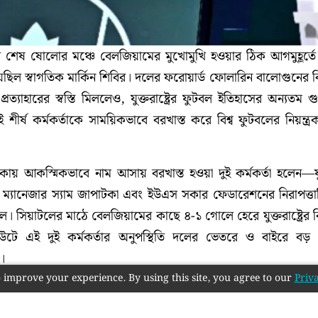
র শেষ ষোলোর মঞ্চে বেলজিয়ামের মুখোমুখি হওয়ার ঠিক আগমুহূর্তে
েছিল স্বাগতিক মার্কিন শিবির। দলের ফরোয়ার্ড ফোলারিন বালোগুনের ব
্রত্যাহারের স্বস্তি মিললেও, যুক্তরাষ্ট্রের ফুটবল ইতিহাসের অন্যতম গুরুত
শীর্ষ কর্মকর্তাকে সাময়িকভাবে বরখাস্ত করে বিশ্ব ফুটবলের নিয়ন্ত্রক
কায় আকস্মিকভাবে নাম আসায় বরখাস্ত হওয়া দুই কর্মকর্তা হলেন—যুক্ত
র ম্যানেজার স্যাম জাপাটকা এবং ইউএস সকার ফেডারেশনের নিরাপত্ত
ানেল। সিয়াটলের মাঠে বেলজিয়ামের কাছে ৪-১ গোলে হেরে যুক্তরাষ্ট্রের ব
আউটে এই দুই কর্মকর্তার অনুপস্থিতি দলের ভেতরে ও বাইরে বড়
।
 improve your experience. By using this site, you agree to our
Priva
ণ ও বালোগুন বিতর্ক
ডিসিপ্লিনারি প্রিভিউ' বা শাস্তিমূলক তথ্যের তালিকায় জাপাটকা ও প্