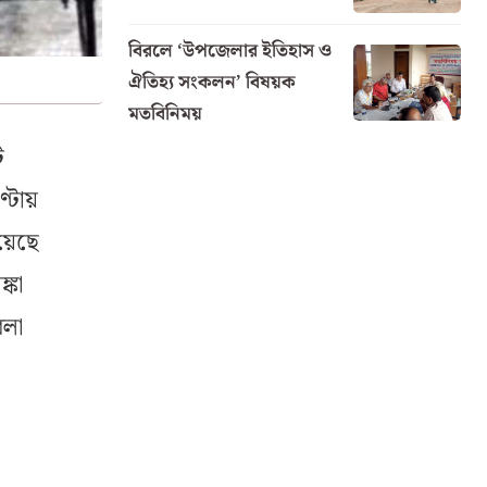
বিরলে ‘উপজেলার ইতিহাস ও
ঐতিহ্য সংকলন’ বিষয়ক
মতবিনিময়
ি
্টায়
িয়েছে
্কা
বলা