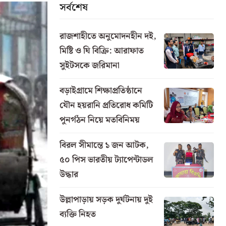
সর্বশেষ
রাজশাহীতে অনুমোদনহীন দই,
মিষ্টি ও ঘি বিক্রি: আরাফাত
সুইটসকে জরিমানা
বড়াইগ্রামে শিক্ষাপ্রতিষ্ঠানে
যৌন হয়রানি প্রতিরোধ কমিটি
পুনর্গঠন নিয়ে মতবিনিময়
বিরল সীমান্তে ১ জন আটক,
৫০ পিস ভারতীয় ট্যাপেন্টাডল
উদ্ধার
উল্লাপাড়ায় সড়ক দুর্ঘটনায় দুই
ব্যক্তি নিহত