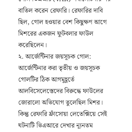
বাতিল করেন রেফারি। রেফারির দাবি
ছিল, গোল হওয়ার বেশ কিছুক্ষণ আগে
মিশরের একজন ফুটবলার ফাউল
করেছিলেন।
২. আর্জেন্টিনার জয়সূচক গোল:
আর্জেন্টিনার করা তৃতীয় ও জয়সূচক
গোলটির ঠিক আগমুহূর্তে
আলবিসেলেস্তেদের বিরুদ্ধে ফাউলের
জোরালো অভিযোগ তুলেছিল মিশর।
কিন্তু রেফারি ফ্রাঁসোয়া লেতেক্সিয়ে সেই
ঘটনাটি ভিএআরে দেখার ন্যূনতম