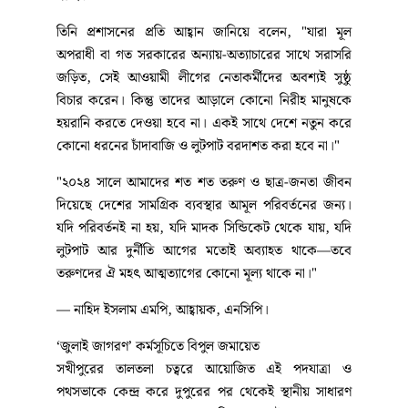
তিনি প্রশাসনের প্রতি আহ্বান জানিয়ে বলেন, "যারা মূল
অপরাধী বা গত সরকারের অন্যায়-অত্যাচারের সাথে সরাসরি
জড়িত, সেই আওয়ামী লীগের নেতাকর্মীদের অবশ্যই সুষ্ঠু
বিচার করেন। কিন্তু তাদের আড়ালে কোনো নিরীহ মানুষকে
হয়রানি করতে দেওয়া হবে না। একই সাথে দেশে নতুন করে
কোনো ধরনের চাঁদাবাজি ও লুটপাট বরদাশত করা হবে না।"
"২০২৪ সালে আমাদের শত শত তরুণ ও ছাত্র-জনতা জীবন
দিয়েছে দেশের সামগ্রিক ব্যবস্থার আমূল পরিবর্তনের জন্য।
যদি পরিবর্তনই না হয়, যদি মাদক সিন্ডিকেট থেকে যায়, যদি
লুটপাট আর দুর্নীতি আগের মতোই অব্যাহত থাকে—তবে
তরুণদের ঐ মহৎ আত্মত্যাগের কোনো মূল্য থাকে না।"
— নাহিদ ইসলাম এমপি, আহ্বায়ক, এনসিপি।
‘জুলাই জাগরণ’ কর্মসূচিতে বিপুল জমায়েত
সখীপুরের তালতলা চত্বরে আয়োজিত এই পদযাত্রা ও
পথসভাকে কেন্দ্র করে দুপুরের পর থেকেই স্থানীয় সাধারণ