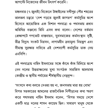
আগস্টে নিজেদের জীবন উৎসর্গ করেনি।
মঙ্গলবার (৭ জুলাই) বিকেলে টাঙ্গাইলের সখীপুর পৌর শহরের
তালতলা চত্বরে ‘দেশ গড়তে জুলাই জাগরণ’ কর্মসূচির অংশ
হিসেবে আয়োজিত এক বিশাল পদযাত্রা ও পথসভায় প্রধান
অতিথির বক্তব্যে তিনি এসব কথা বলেন। দেশের বর্তমান
প্রেক্ষাপটে গণভোট বাস্তবায়ন, যুবসমাজের কর্মসংস্থান সৃষ্টি,
তীব্র বিদ্যুৎ সংকট নিরসন, লাগামহীন দ্রব্যমূল্য নিয়ন্ত্রণ এবং
সীমান্ত সুরক্ষার দাবিতে এই দেশব্যাপী কর্মসূচির ডাক দেয়
এনসিপি।
এই পদযাত্রায় নাহিদ ইসলামের সঙ্গে কাঁধে কাঁধ মিলিয়ে অংশ
নেন দলের উত্তরাঞ্চলের মুখ্য সংগঠক সারজিস আলমসহ
কেন্দ্রীয় ও স্থানীয় পর্যায়ের শীর্ষস্থানীয় নেতৃবৃন্দ।
‘সংসদে কথা বলতে দেওয়া হয় না, জনসভায় মারা হয় বোমা’
বিগত সরকারের আমলের রাজনৈতিক নিপীড়নের কথা স্মরণ
করে পথসভায় নাহিদ ইসলাম বলেন, "বিগত সময়ে দেশে
একটি মাত্র দলের শাসন কায়েম ছিল। সাধারণ মানুষ থেকে