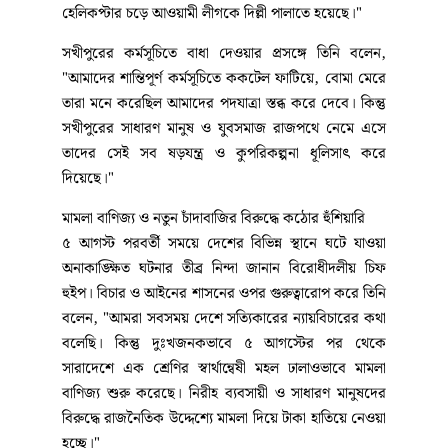
হেলিকপ্টার চড়ে আওয়ামী লীগকে দিল্লী পালাতে হয়েছে।"
সখীপুরের কর্মসূচিতে বাধা দেওয়ার প্রসঙ্গে তিনি বলেন,
"আমাদের শান্তিপূর্ণ কর্মসূচিতে ককটেল ফাটিয়ে, বোমা মেরে
তারা মনে করেছিল আমাদের পদযাত্রা স্তব্ধ করে দেবে। কিন্তু
সখীপুরের সাধারণ মানুষ ও যুবসমাজ রাজপথে নেমে এসে
তাদের সেই সব ষড়যন্ত্র ও কুপরিকল্পনা ধূলিসাৎ করে
দিয়েছে।"
মামলা বাণিজ্য ও নতুন চাঁদাবাজির বিরুদ্ধে কঠোর হুঁশিয়ারি
৫ আগস্ট পরবর্তী সময়ে দেশের বিভিন্ন স্থানে ঘটে যাওয়া
অনাকাঙ্ক্ষিত ঘটনার তীব্র নিন্দা জানান বিরোধীদলীয় চিফ
হুইপ। বিচার ও আইনের শাসনের ওপর গুরুত্বারোপ করে তিনি
বলেন, "আমরা সবসময় দেশে সত্যিকারের ন্যায়বিচারের কথা
বলেছি। কিন্তু দুঃখজনকভাবে ৫ আগস্টের পর থেকে
সারাদেশে এক শ্রেণির স্বার্থান্বেষী মহল ঢালাওভাবে মামলা
বাণিজ্য শুরু করেছে। নিরীহ ব্যবসায়ী ও সাধারণ মানুষদের
বিরুদ্ধে রাজনৈতিক উদ্দেশ্যে মামলা দিয়ে টাকা হাতিয়ে নেওয়া
হচ্ছে।"