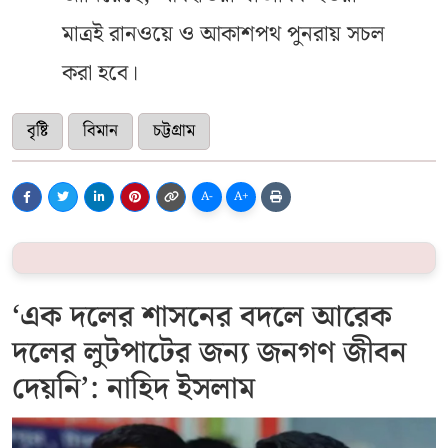
মাত্রই রানওয়ে ও আকাশপথ পুনরায় সচল
করা হবে।
বৃষ্টি
বিমান
চট্টগ্রাম
A-
A+
‘এক দলের শাসনের বদলে আরেক
দলের লুটপাটের জন্য জনগণ জীবন
দেয়নি’: নাহিদ ইসলাম