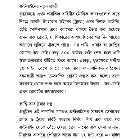
ফ্রন্টলাইনের নতুন প্রহরী
যুদ্ধক্ষেত্রে এখন পদাতিক বাহিনীর মৌলিক কাজগুলোও করে
দিচ্ছে রোবট। ট্যাংকের চেইনের (ট্র্যাক) ওপর বিশাল ‘ব্রাউনিং
হেভি মেশিনগান’ এবং ক্যামেরা বসিয়ে তৈরি করা হয়েছে
এমন এক রোবট, যা শিকারের আশায় দিনের পর দিন গাছের
আড়ালে লুকিয়ে থাকতে পারে। এর পানি, খাবার বা ক্লান্তির
কোনো ভয় নেই। শুধু ৪০০ রাউন্ড গুলি শেষ হলে এটি
স্বয়ংক্রিয়ভাবে ঘাঁটিতে ফিরে আসে। এছাড়া, যুদ্ধক্ষেত্রে ঘণ্টায়
১০ মাইল বেগে চলতে সক্ষম এবং কালাশনিকভ রাইফেল
বহনকারী আরও দ্রুতগতির রোবট প্রস্তুত করা হচ্ছে। রসদ
সরবরাহ থেকে শুরু করে আহত সৈন্যদের উদ্ধার—সবখানেই
এখন রোবটের জয়জয়কার।
ক্লান্তি আর ট্রমার গল্প
প্রযুক্তির এই দাপটের মাঝেও ফ্রন্টলাইনের সাধারণ সেনাদের
ক্লান্তি ও ট্রমার ছবিটা অত্যন্ত নির্মম। দীর্ঘ এক বছর পর
ফ্রন্টলাইন থেকে বেঁচে ফেরা ‘ক্রো’ নামের এক সেনা জানান,
নিরাপদ আশ্রয়ে পৌঁছাতে তাকে টানা ১২ ঘণ্টা ধরে ২০ মাইল