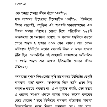
ফেলেছে।
এক হাজার সেনার জীবন বাঁচাল ‘এনসি১৩’
থার্ড অ্যাসাল্ট ব্রিগেডের বিশেষায়িত ‘এনসি১৩’ ইউনিটের
হিসাব অনুযায়ী, প্রযুক্তির এই অগ্রগতি মানবসম্পদের এক
বিশাল সাশ্রয় ঘটাচ্ছে। রোবট দিয়ে পরিচালিত ১৬৪টি
আক্রমণের যে ফলাফল এসেছে, তা সনাতন পদ্ধতিতে করতে
গেলে অন্তত ২ হাজার ৩০০ সেনা লাগত। আর তেমন
অভিযানে ইউনিটের অর্ধেক সেনারই নিহত বা আহত হওয়ার
ঝুঁকি ছিল। চালকবিহীন এই আত্মঘাতী বোমাগুলো ফ্রন্টলাইনে
এ পর্যন্ত অন্তত এক হাজার ইউক্রেনীয় সেনার জীবন
বাঁচিয়েছে।
দনবাসের নৃশংস দিনগুলোর স্মৃতি চারণ করে ইউনিটের ডেপুটি
কমান্ডার ‘বার’ বলেন, “তখনকার দিনে আমি এমন কিছু
কল্পনাও করতে পারতাম না। এখন বুঝতে পারছি, সেই সময়ে
এ ধরনের সরঞ্জাম থাকলে আমার আরও অনেক কমরেড
বেঁচে যেতেন।” তবে ইউনিটের কমান্ডার মাইকোলা ‘মাকার’
জিনকেভিচের কণ্ঠে কিছুটা অপূর্ণতার সুর। তাঁর মতে,