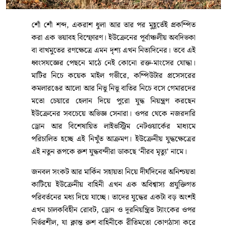
শোঁ শোঁ শব্দ, একরাশ ধুলা আর তার পর মুহূর্তেই প্রকম্পিত
করা এক ভয়াবহ বিস্ফোরণ। ইউক্রেনের পূর্বাঞ্চলীয় অবদিভকা
বা বাখমুতের রণক্ষেত্রে এমন দৃশ্য এখন নিত্যদিনের। তবে এই
ধ্বংসযজ্ঞের পেছনে মাঠে নেই কোনো রক্ত-মাংসের যোদ্ধা।
মাটির নিচে কয়েক মাইল গভীরে, কম্পিউটার প্রসেসরের
কমলারঙের আলো আর নিভু নিভু বাতির নিচে বসে গেমারদের
মতো চেয়ারে হেলান দিয়ে পুরো যুদ্ধ নিয়ন্ত্রণ করছেন
ইউক্রেনের সবচেয়ে অভিজ্ঞ সেনারা। ওপর থেকে নজরদারি
ড্রোন আর বিশেষায়িত লাইভস্ট্রিম নেটওয়ার্কের মাধ্যমে
পরিচালিত হচ্ছে এই নিখুঁত আক্রমণ। ইউক্রেনীয় যুদ্ধক্ষেত্রের
এই নতুন রূপকে রুশ যুদ্ধবন্দীরা ডাকছে ‘নীরব মৃত্যু’ নামে।
জনবল সংকট আর মার্কিন সহায়তা নিয়ে দীর্ঘদিনের অনিশ্চয়তা
কাটিয়ে ইউক্রেনীয় বাহিনী এখন এক অবিশ্বাস্য প্রযুক্তিগত
পরিবর্তনের মধ্য দিয়ে যাচ্ছে। তাদের যুদ্ধের একটা বড় অংশই
এখন চালকবিহীন রোবট, ড্রোন ও দূরনিয়ন্ত্রিত ট্যাংকের ওপর
নির্ভরশীল, যা ক্লান্ত রুশ বাহিনীকে রীতিমতো কোণঠাসা করে