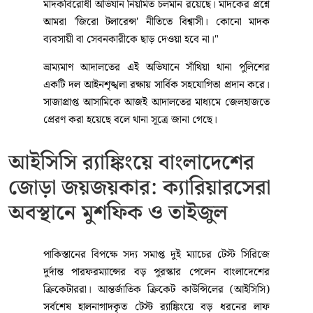
কেনাবেচা ও সেবনের হাতেনাতে প্রমাণ মেলায় নাজমুল
হোসেনকে ৩ মাসের বিনাশ্রম কারাদণ্ড প্রদান করা হয়। একই
সঙ্গে তাকে ২০ হাজার টাকা অর্থদণ্ড, অনাদায়ে আরও ১
মাসের বিনাশ্রম কারাদণ্ডের আদেশ দেন আদালত।
অভিযান শেষে সাঁথিয়া থানার অফিসার ইনচার্জ (ওসি) রফিকুল
ইসলাম সংবাদমাধ্যমকে জানান, এলাকার যুবসমাজকে রক্ষায়
মাদকের বিরুদ্ধে তাদের অবস্থান কঠোর।
তিনি বলেন:
"সাঁথিয়া থানা এলাকাকে মাদকমুক্ত করতে আমাদের
মাদকবিরোধী অভিযান নিয়মিত চলমান রয়েছে। মাদকের প্রশ্নে
আমরা 'জিরো টলারেন্স' নীতিতে বিশ্বাসী। কোনো মাদক
ব্যবসায়ী বা সেবনকারীকে ছাড় দেওয়া হবে না।"
ভ্রাম্যমাণ আদালতের এই অভিযানে সাঁথিয়া থানা পুলিশের
একটি দল আইনশৃঙ্খলা রক্ষায় সার্বিক সহযোগিতা প্রদান করে।
সাজাপ্রাপ্ত আসামিকে আজই আদালতের মাধ্যমে জেলহাজতে