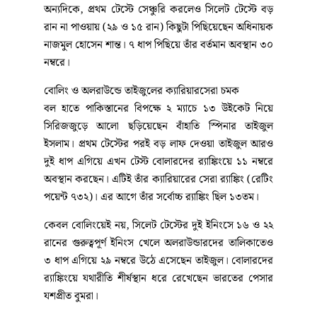
পাকিস্তানের বিপক্ষে সদ্য সমাপ্ত দুই ম্যাচের টেস্ট সিরিজে
দুর্দান্ত পারফরম্যান্সের বড় পুরস্কার পেলেন বাংলাদেশের
ক্রিকেটাররা। আন্তর্জাতিক ক্রিকেট কাউন্সিলের (আইসিসি)
সর্বশেষ হালনাগাদকৃত টেস্ট র‍্যাঙ্কিংয়ে বড় ধরনের লাফ
দিয়েছেন মুশফিকুর রহিম ও স্পিনার তাইজুল ইসলাম। দুই
অভিজ্ঞ ক্রিকেটারই স্পর্শ করেছেন তাদের টেস্ট ক্যারিয়ারের
সর্বোচ্চ র‍্যাঙ্কিং।
ব্যাটিংয়ে মুশফিকের 'ষোলো' কলা পূর্ণ, উন্নতি লিটনেরও
পাকিস্তানের বিপক্ষে সিরিজে চার ইনিংসে একটি সেঞ্চুরি ও
একটি ফিফটিসহ মোট ২৫৩ রান করে 'সিরিজ সেরা' নির্বাচিত
হন মুশফিকুর রহিম। এই অনবদ্য পারফরম্যান্সের সুবাদে
আইসিসি টেস্ট ব্যাটসম্যানদের তালিকায় এক ধাক্কায় ১০ ধাপ
এগিয়ে ১৬তম স্থানে উঠে এসেছেন তিনি। দুই দশকের দীর্ঘ
আন্তর্জাতিক ক্যারিয়ারে এটিই মুশফিকের সেরা টেস্ট র‍্যাঙ্কিং।
এর আগে তাঁর সর্বোচ্চ অবস্থান ছিল ১৭তম।
মুশফিকের পাশাপাশি ব্যাটিং র‍্যাঙ্কিংয়ে বড় লাফ দিয়েছেন