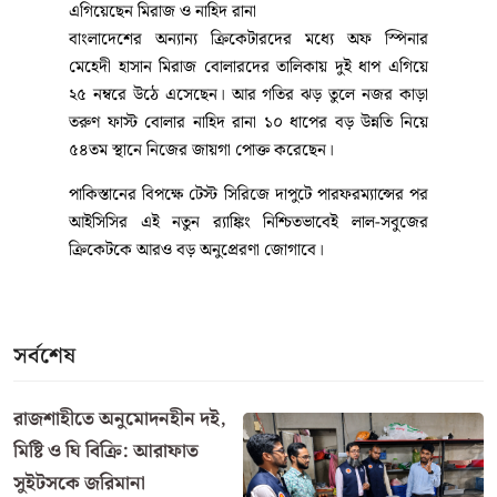
উইকেটকিপার ব্যাটসম্যান লিটন দাস। সিরিজে একটি দুর্দান্ত
সেঞ্চুরিসহ ২৩৯ রান করা লিটন ১৪ ধাপ এগিয়ে বর্তমানে ২৪
নম্বর অবস্থানে জায়গা করে নিয়েছেন। তবে ব্যাটসম্যানদের
মধ্যে শীর্ষস্থানটি ধরে রেখেছেন ইংল্যান্ডের জো রুট।
অন্যদিকে, প্রথম টেস্টে সেঞ্চুরি করলেও সিলেট টেস্টে বড়
রান না পাওয়ায় (২৯ ও ১৫ রান) কিছুটা পিছিয়েছেন অধিনায়ক
নাজমুল হোসেন শান্ত। ৭ ধাপ পিছিয়ে তাঁর বর্তমান অবস্থান ৩০
নম্বরে।
বোলিং ও অলরাউন্ডে তাইজুলের ক্যারিয়ারসেরা চমক
বল হাতে পাকিস্তানের বিপক্ষে ২ ম্যাচে ১৩ উইকেট নিয়ে
সিরিজজুড়ে আলো ছড়িয়েছেন বাঁহাতি স্পিনার তাইজুল
ইসলাম। প্রথম টেস্টের পরই বড় লাফ দেওয়া তাইজুল আরও
দুই ধাপ এগিয়ে এখন টেস্ট বোলারদের র‍্যাঙ্কিংয়ে ১১ নম্বরে
অবস্থান করছেন। এটিই তাঁর ক্যারিয়ারের সেরা র‍্যাঙ্কিং (রেটিং
পয়েন্ট ৭৩২)। এর আগে তাঁর সর্বোচ্চ র‍্যাঙ্কিং ছিল ১৩তম।
কেবল বোলিংয়েই নয়, সিলেট টেস্টের দুই ইনিংসে ১৬ ও ২২