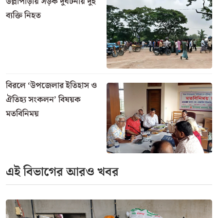
রাজশাহীতে অনুমোদনহীন দই,
মিষ্টি ও ঘি বিক্রি: আরাফাত
সুইটসকে জরিমানা
বড়াইগ্রামে শিক্ষাপ্রতিষ্ঠানে
যৌন হয়রানি প্রতিরোধ কমিটি
পুনর্গঠন নিয়ে মতবিনিময়
বিরল সীমান্তে ১ জন আটক,
৫০ পিস ভারতীয় ট্যাপেন্টাডল