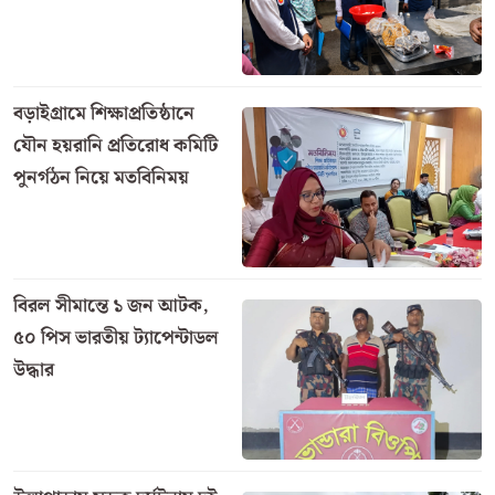
রানের গুরুত্বপূর্ণ ইনিংস খেলে অলরাউন্ডারদের তালিকাতেও
৩ ধাপ এগিয়ে ২৯ নম্বরে উঠে এসেছেন তাইজুল। বোলারদের
র‍্যাঙ্কিংয়ে যথারীতি শীর্ষস্থান ধরে রেখেছেন ভারতের পেসার
যশপ্রীত বুমরা।
এগিয়েছেন মিরাজ ও নাহিদ রানা
বাংলাদেশের অন্যান্য ক্রিকেটারদের মধ্যে অফ স্পিনার
মেহেদী হাসান মিরাজ বোলারদের তালিকায় দুই ধাপ এগিয়ে
২৫ নম্বরে উঠে এসেছেন। আর গতির ঝড় তুলে নজর কাড়া
তরুণ ফাস্ট বোলার নাহিদ রানা ১০ ধাপের বড় উন্নতি নিয়ে
৫৪তম স্থানে নিজের জায়গা পোক্ত করেছেন।
পাকিস্তানের বিপক্ষে টেস্ট সিরিজে দাপুটে পারফরম্যান্সের পর
আইসিসির এই নতুন র‍্যাঙ্কিং নিশ্চিতভাবেই লাল-সবুজের
ক্রিকেটকে আরও বড় অনুপ্রেরণা জোগাবে।
সর্বশেষ