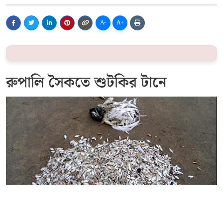
A-
A+
রুপালি সৈকতে শুটকির টানে