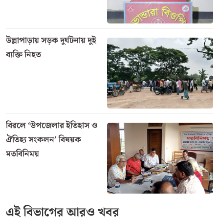
আরাফাত ময়দানে, যা হজের সবচেয়ে প্রধান ও আবশ্যিক
রোকন হিসেবে বিবেচিত।
এবারের হজে আরাফাত ময়দানের ঐতিহ্যবাহী ‘মসজিদে
নামিরাহ’ থেকে বিশ্ব মুসলিমের উদ্দেশ্যে হজের মূল খুতবা
প্রদান করেছেন প্রখ্যাত ইসলামিক আলেম শায়খ আলী আল-
হুদাইফি। তাঁর প্রতিটি বাণীতে ছিল উম্মাহর ঐক্য, শান্তি এবং
মহান আল্লাহর প্রতি পূর্ণ আত্মসমর্পণের আহ্বান।
এক আজানে দুই নামাজ
হজের খুতবা শেষ হওয়ার পরপরই মসজিদে নামিরাহতে এক
অভূতপূর্ব দৃশ্যের অবতারণা হয়। সুন্নাত তরিকা অনুসরণ করে
জোহরের ওয়াক্তে কেবল একটি আজান এবং দুটি ইকামতের
মাধ্যমে জোহর ও আসরের নামাজ পরপর আদায় করা হয়।
যেসব হাজি দূরত্বের কারণে মূল মসজিদে উপস্থিত হতে
পারেননি, তাঁরা নিজ নিজ তাঁবু থেকেই জামাতে অংশ নেন।
মুসাফির হিসেবে মুসল্লিরা জোহর ও আসর—উভয় নামাজই
চার রাকাতের পরিবর্তে দুই রাকাত করে (কসর) আদায়