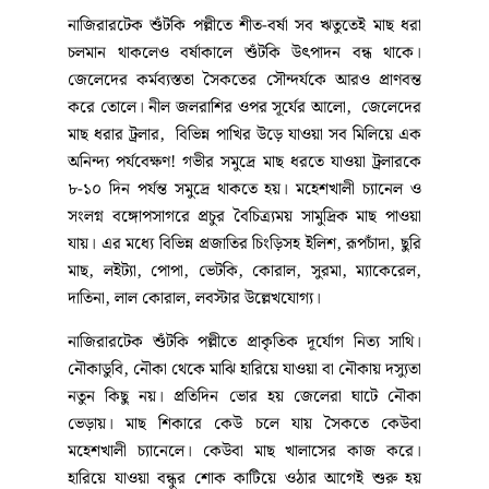
নাজিরারটেক শুঁটকি পল্লীতে শীত-বর্ষা সব ঋতুতেই মাছ ধরা
চলমান থাকলেও বর্ষাকালে শুঁটকি উৎপাদন বন্ধ থাকে।
জেলেদের কর্মব্যস্ততা সৈকতের সৌন্দর্যকে আরও প্রাণবন্ত
করে তোলে। নীল জলরাশির ওপর সূর্যের আলো, জেলেদের
মাছ ধরার ট্রলার, বিভিন্ন পাখির উড়ে যাওয়া সব মিলিয়ে এক
অনিন্দ্য পর্যবেক্ষণ! গভীর সমুদ্রে মাছ ধরতে যাওয়া ট্রলারকে
৮-১০ দিন পর্যন্ত সমুদ্রে থাকতে হয়। মহেশখালী চ্যানেল ও
সংলগ্ন বঙ্গোপসাগরে প্রচুর বৈচিত্র্যময় সামুদ্রিক মাছ পাওয়া
যায়। এর মধ্যে বিভিন্ন প্রজাতির চিংড়িসহ ইলিশ, রূপচাঁদা, ছুরি
মাছ, লইট্যা, পোপা, ভেটকি, কোরাল, সুরমা, ম্যাকেরেল,
দাতিনা, লাল কোরাল, লবস্টার উল্লেখযোগ্য।
নাজিরারটেক শুঁটকি পল্লীতে প্রাকৃতিক দূর্যোগ নিত্য সাথি।
নৌকাডুবি, নৌকা থেকে মাঝি হারিয়ে যাওয়া বা নৌকায় দস্যুতা
নতুন কিছু নয়। প্রতিদিন ভোর হয় জেলেরা ঘাটে নৌকা
ভেড়ায়। মাছ শিকারে কেউ চলে যায় সৈকতে কেউবা
মহেশখালী চ্যানেলে। কেউবা মাছ খালাসের কাজ করে।
হারিয়ে যাওয়া বন্ধুর শোক কাটিয়ে ওঠার আগেই শুরু হয়