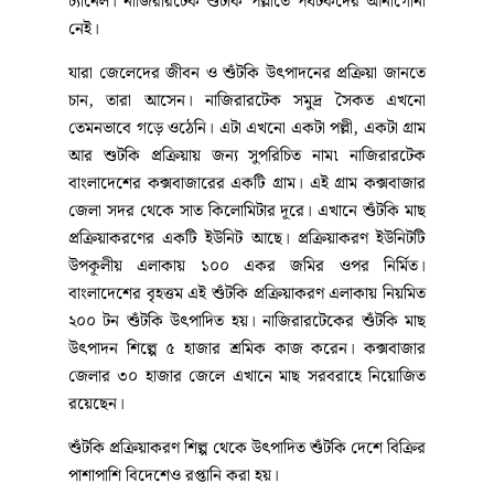
চ্যানেল। নাজিরারটেক শুঁটকি পল্লীতে পর্যটকদের আনাগোনা
নেই।
যারা জেলেদের জীবন ও শুঁটকি উৎপাদনের প্রক্রিয়া জানতে
চান, তারা আসেন। নাজিরারটেক সমুদ্র সৈকত এখনো
তেমনভাবে গড়ে ওঠেনি। এটা এখনো একটা পল্লী, একটা গ্রাম
আর শুটকি প্রক্রিয়ায় জন্য সুপরিচিত নাম৷ নাজিরারটেক
বাংলাদেশের কক্সবাজারের একটি গ্রাম। এই গ্রাম কক্সবাজার
জেলা সদর থেকে সাত কিলোমিটার দূরে। এখানে শুঁটকি মাছ
প্রক্রিয়াকরণের একটি ইউনিট আছে। প্রক্রিয়াকরণ ইউনিটটি
উপকূলীয় এলাকায় ১০০ একর জমির ওপর নির্মিত।
বাংলাদেশের বৃহত্তম এই শুঁটকি প্রক্রিয়াকরণ এলাকায় নিয়মিত
২০০ টন শুঁটকি উৎপাদিত হয়। নাজিরারটেকের শুঁটকি মাছ
উৎপাদন শিল্পে ৫ হাজার শ্রমিক কাজ করেন। কক্সবাজার
জেলার ৩০ হাজার জেলে এখানে মাছ সরবরাহে নিয়োজিত
রয়েছেন।
শুঁটকি প্রক্রিয়াকরণ শিল্প থেকে উৎপাদিত শুঁটকি দেশে বিক্রির
পাশাপাশি বিদেশেও রপ্তানি করা হয়।