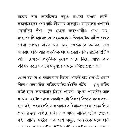
বহুবার নাম শুনেছিলাম তবুও কখনো যাওয়া হয়নি।
কক্সবাজারের শেষ ভূমি সীমানায় অবস্থান। চ্যানেলের ওপারেই
সোনাদিয়া দ্বীপ। দূর থেকে মহেশখালীও দেখা যায়।
মহেশেখালি চ্যানেলকে অনেককে নাজিরারটেক নদীও বলতে
শোনা গেছে। বালির মাঠ আর জেলেদের কলরব! এক
অনিবার্য সত্যি আর প্রাকৃতিক মায়ায় ঘেরা নাজিরারটেক শুঁটকি
পল্লী। যেখানে প্রাকৃতিক দুর্যোগ সাথে নিয়ে, সাহস আর
পরিশ্রম করে সাধারণ মানুষকে সামনে এগিয়ে যেতে হয়।
গুগল ম্যাপস এ কক্সবাজার জিরো পয়েন্ট নাম দেখেই একটা
শিহরণ জেগেছিল! নাজিরারটেক শুঁটকি পল্লীর ধূ ধূ বালির
মাঠই হলো কক্সবাজার জিরো পয়েন্ট। সুগন্ধা পয়েন্টের আল
ফাত্তাহ হোটেল থেকে একটা অটো রিকশা রিজার্ভ করে রওনা
হয়ে যাই। শহর পেরিয়ে কক্সবাজার বিমানবন্দরের পেছন দিয়ে
গ্রাম্য রাস্তায় এগিয়ে যাই। এক সময় নাজিরারটেক পেয়েও
যাই। বালির মাঠের এক পাশ সমুদ্র, অন্যদিকে মহেশখালী