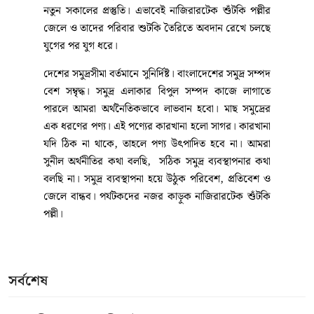
নতুন সকালের প্রস্তুতি। এভাবেই নাজিরারটেক শুঁটকি পল্লীর
জেলে ও তাদের পরিবার শুটকি তৈরিতে অবদান রেখে চলছে
যুগের পর যুগ ধরে।
দেশের সমুদ্রসীমা বর্তমানে সুনির্দিষ্ট। বাংলাদেশের সমুদ্র সম্পদ
বেশ সম্বৃদ্ধ। সমুদ্র এলাকার বিপুল সম্পদ কাজে লাগাতে
পারলে আমরা অর্থনৈতিকভাবে লাভবান হবো। মাছ সমুদ্রের
এক ধরণের পণ্য। এই পণ্যের কারখানা হলো সাগর। কারখানা
যদি ঠিক না থাকে, তাহলে পণ্য উৎপাদিত হবে না। আমরা
সুনীল অর্থনীতির কথা বলছি, সঠিক সমুদ্র ব্যবস্থাপনার কথা
বলছি না। সমুদ্র ব্যবস্থাপনা হয়ে উঠুক পরিবেশ, প্রতিবেশ ও
জেলে বান্ধব। পর্যটকদের নজর কাড়ুক নাজিরারটেক শুঁটকি
পল্লী।
লাব্বাইক ধ্বনিতে মুখরিত আরাফাত:
খুতবার পর পাপমুক্তির আকুল প্রার্থনা
লাখো হাজির