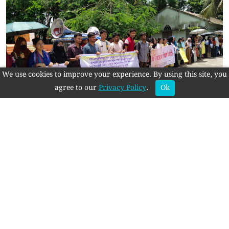
সর্বশেষ
রাজশাহীতে অনুমোদনহীন দই,
We use cookies to improve your experience. By using this site, you
মিষ্টি ও ঘি বিক্রি: আরাফাত
agree to our
Privacy Policy
.
Ok
সুইটসকে জরিমানা
বড়াইগ্রামে শিক্ষাপ্রতিষ্ঠানে
যৌন হয়রানি প্রতিরোধ কমিটি
পুনর্গঠন নিয়ে মতবিনিময়