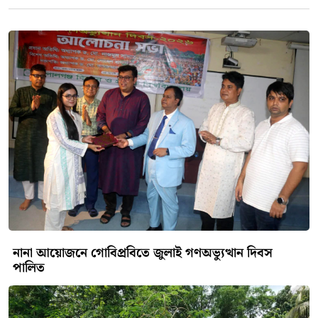
করেন।
সূর্যাস্ত পর্যন্ত কান্নার রোল
নামাজ শেষ হওয়ার পর থেকেই আরাফাতের প্রান্তর রূপ নেয়
এক আধ্যাত্মিক সমুদ্রে। জাবালে রহমত (রহমতের পাহাড়) ও
তার আশেপাশের বিস্তীর্ণ ময়দানে লাখো হাজি দুই হাত তুলে
মহান আল্লাহর দরবারে আকুল আবেদন জানাতে থাকেন।
নিজের জীবনের সমস্ত গুনাহ খাতার জন্য ক্ষমা চাওয়া,
ইস্তিগফার পড়া আর অশ্রুসিক্ত চোখে আল্লাহর দরবারে
কান্নাকাটির এই সিলসিলা চলে ঠিক সূর্য ডোবা পর্যন্ত।
ইসলামী বিশ্বাস অনুযায়ী, এই আরাফাতের ময়দানেই মহান
আল্লাহ তাঁর বান্দাদের সবচেয়ে বেশি ক্ষমা করে থাকেন।
সূর্যাস্তের পর হাজিরা মাগফিরাতের এক অনাবিল প্রশান্তি বুকে
নিয়ে পরবর্তী গন্তব্য মুজদালিফার উদ্দেশ্যে রওনা হন। বিশ্ব
মুসলিমের এই মহামিলন যেন আরও একবার প্রমাণ করল—
বর্ণ, ভাষা বা ভৌগোলিক সীমানা যতই আলাদা হোক না কেন,
স্রষ্টার দরবারে সবাই এক ও অভিন্ন।