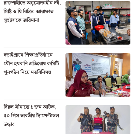
মরুভূমির তপ্ত বালু আর আকাশের চড়া রোদকে উপেক্ষা করে
চারিদিকে শুধু সাদা ইহরামের চাদর। বাতাসে প্রতিধ্বনিত হচ্ছে
একটাই সুর—‘লাব্বাইক আল্লাহুম্মা লাব্বাইক’ (আমি হাজির, হে
আল্লাহ আমি হাজির)। হজের দ্বিতীয় দিনে বিশ্বের বিভিন্ন প্রান্ত
থেকে ছুটে আসা লাখো মুসলমান সমবেত হয়েছেন ঐতিহাসিক