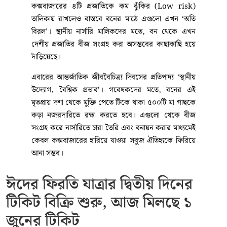
রামুতে, যার উচ্চতা ৮৫.৬ মিটার (২৮১ ফুট)। অন্যদিকে
সর্বনিম্ন ৫.২ মিটার উচ্চতার গাছটি মিলেছে উখিয়ায়। সবচেয়ে
বেশি মা গাছ টিকে আছে উখিয়া ও টেকনাফ অঞ্চলে।
বন ধ্বংসের নেপথ্যে মানবসৃষ্ট কারণ
গবেষণা অনুযায়ী, মা গাছ কমে যাওয়ার পেছনে প্রাকৃতিক
কারণের চেয়ে মানুষের অবহেলাই বেশি দায়ী। অতিরিক্ত কাঠ
আহরণ, দুর্বল প্রাকৃতিক পুনরুৎপাদন এবং স্থানীয় বাসিন্দাদের
বন কেটে সবজি ও ফলের বাগান তৈরি করার প্রবণতায় বনের
প্রাকৃতিক বাসস্থান সংকুচিত হয়ে পড়ছে।
প্রকৃতি সংরক্ষণের আন্তর্জাতিক জোট (IUCN) ২০২৪ সালে
কক্সবাজারের ৪টি প্রজাতিকে কম ঝুঁকির (Low risk)
তালিকায় রাখলেও বাস্তবে বনের মাঠে এগুলো এখন ‘অতি
বিরল’। স্থানীয় নার্সারি মালিকদের মতে, বন থেকে এখন
দেশীয় প্রজাতির বীজ সংগ্রহ করা অসম্ভবের কাছাকাছি হয়ে
দাঁড়িয়েছে।
এবারের আন্তর্জাতিক জীববৈচিত্র্য দিবসের প্রতিপাদ্য ‘স্থানীয়