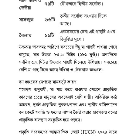
জরিপের খুঁটিনাটি: কোন গাছ কতটি?
২০২৪ সালে মাঠপর্যায়ের তথ্য সংগ্রহের পর গত ডিসেম্বরে
CNRS এই গবেষণা প্রতিবেদনটি চূড়ান্ত করে। কক্সবাজার
দক্ষিণ বন বিভাগের ৪৪,১৭৪ হেক্টর বনাঞ্চল ও এর আশপাশে
মাত্র ২০টি প্রজাতির ৫০০টি মা গাছ শনাক্ত করা গেছে।
প্রাপ্ত
প্রজাতির নাম
বর্তমান অবস্থা / অবস্থান
সংখ্যা
জরিপে সবচেয়ে বেশি পাওয়া
কেলি কদম
৮৮টি
গেছে।
নালি জাম ও
৭৪টি
যৌথভাবে দ্বিতীয় সর্বোচ্চ।
ডেউয়া
তৃতীয় সর্বোচ্চ সংখ্যায় টিকে
মাসজুত
৬৬টি
আছে।
একসময়ের চেনা এই গাছটি এখন
বৈলাম
১১টি
বিলুপ্তির মুখে।
উচ্চতার তারতম্য: জরিপে সবচেয়ে উঁচু মা গাছটি পাওয়া গেছে