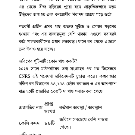
অভিজ্ঞ গবেষক মোহাম্মদ কামাল হোসাইন জানান, প্রতি
হেক্টরে অন্তত ৮ থেকে ১০টি মা গাছ থাকা বাঞ্ছনীয়। মা গাছের
প্রধান বৈশিষ্ট্যগুলো হলো:
উন্নত বংশগতি ও গঠন: এই গাছগুলোর জিনগত বৈশিষ্ট্য থাকে
চমৎকার এবং এগুলো প্রচুর পরিমাণে সবল বীজ উৎপাদনে
সক্ষম।
রোগ প্রতিরোধ ক্ষমতা: ভবিষ্যৎ প্রজন্মের গাছে রোগ প্রতিরোধ
ক্ষমতা স্থানান্তরের জন্য মা গাছকে সম্পূর্ণ রোগবালাই ও
পোকামাকড়মুক্ত হতে হয়।
বনের বিস্তার: মা গাছ বনের ‘ভরকেন্দ্র’ হিসেবে কাজ করে।
এর থেকে বীজ ছড়িয়েই পুরো বনে প্রাকৃতিকভাবে নতুন
উদ্ভিদের জন্ম হয় এবং বন্যপ্রাণীর নিরাপদ আশ্রয় গড়ে ওঠে।
শতবর্ষী প্রাচীন এসব গাছ অত্যন্ত সুউচ্চ ও সোজা গড়নের
হওয়ায় এবং এর বাজারমূল্য বেশি থাকায় এগুলো বরাবরই
কাঠ পাচারকারীদের প্রধান লক্ষ্যবস্তু। ফলে বন থেকে এগুলো
দ্রুত উধাও হয়ে যাচ্ছে।