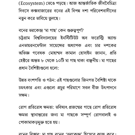
সংকটে। নির্বিচার গাছ কাটা, ভূমি দখল আর অপরিকল্পিত
উন্নয়নের করাল গ্রাসে বন থেকে আশঙ্কাজনক হারে হারিয়ে
যাচ্ছে ‘মা গাছ’ বা ‘ফরেস্ট সিড ট্রি’। সম্প্রতি জাতিসংঘের
খাদ্য ও কৃষি সংস্থার (FAO) সহায়তায় এবং বেসরকারি সংস্থা
সেন্টার ফর ন্যাচারাল রিসোর্স স্টাডিজ (CNRS) পরিচালিত
এক জরিপে উঠে এসেছে এক ভয়াবহ চিত্র। কক্সবাজার সদর,
উখিয়া, রামু ও টেকনাফ উপজেলার বিস্তীর্ণ বনাঞ্চলে এখন
মাত্র ৫০০টি মা গাছ টিকে আছে।
গবেষকেরা বলছেন, মা গাছ কমে যাওয়ার অর্থ হলো পুরো বন
অভিভাবকহীন হয়ে পড়া। এতে প্রাণ-প্রকৃতি ও জীববৈচিত্র্য
মারাত্মক হুমকির মুখে পড়েছে এবং বনের স্বাভাবিক বাস্তুতন্ত্র
(Ecosystem) ভেঙে পড়ছে। আজ আন্তর্জাতিক জীববৈচিত্র্য
দিবসে কক্সবাজারের বনের এই বিপন্ন দশা পরিবেশবাদীদের
নতুন করে ভাবিয়ে তুলছে।
বনের ভরকেন্দ্র ‘মা গাছ’ কেন গুরুত্বপূর্ণ?
চট্টগ্রাম বিশ্ববিদ্যালয়ের ইনস্টিটিউট অব ফরেস্ট্রি অ্যান্ড
এনভায়রনমেন্টাল সায়েন্সের অধ্যাপক এবং চার দশকের