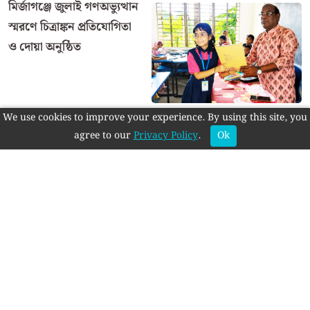
মির্জাগঞ্জে জুলাই গণঅভ্যুত্থান
স্মরণে চিত্রাঙ্কন প্রতিযোগিতা
ও দোয়া অনুষ্ঠিত
We use cookies to improve your experience. By using this site, you
ধুনটে ট্যাপেন্টাডলসহ
agree to our
Privacy Policy
.
Ok
স্বেচ্ছাসেবক লীগ নেতা
গ্রেপ্তার
এই বিভাগের আরও খবর