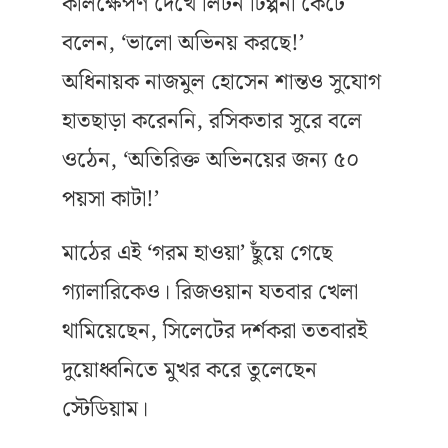
কালক্ষেপণ দেখে লিটন টিপ্পনী কেটে
বলেন, ‘ভালো অভিনয় করছে!’
অধিনায়ক নাজমুল হোসেন শান্তও সুযোগ
হাতছাড়া করেননি, রসিকতার সুরে বলে
ওঠেন, ‘অতিরিক্ত অভিনয়ের জন্য ৫০
পয়সা কাটা!’
মাঠের এই ‘গরম হাওয়া’ ছুঁয়ে গেছে
গ্যালারিকেও। রিজওয়ান যতবার খেলা
থামিয়েছেন, সিলেটের দর্শকরা ততবারই
দুয়োধ্বনিতে মুখর করে তুলেছেন
স্টেডিয়াম।