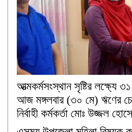
আত্মকর্মসংস্থান সৃষ্টির লক্ষ্যে
আজ মঙ্গলবার (৩০ মে) ঋণের চে
নির্বাহী কর্মকর্তা মোঃ উজ্জল হ
এসময় উপজেলা মহিলা বিষয়ক কর্ম