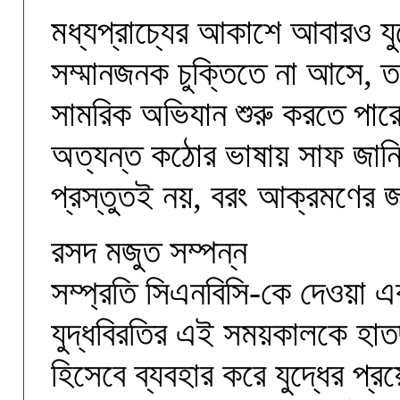
মধ্যপ্রাচ্যের আকাশে আবারও যু
সম্মানজনক চুক্তিতে না আসে, ত
সামরিক অভিযান শুরু করতে পারে যুক
অত্যন্ত কঠোর ভাষায় সাফ জানিয়
প্রস্তুতই নয়, বরং আক্রমণের 
রসদ মজুত সম্পন্ন
সম্প্রতি সিএনবিসি-কে দেওয়া এক
যুদ্ধবিরতির এই সময়কালকে হা
হিসেবে ব্যবহার করে যুদ্ধের প