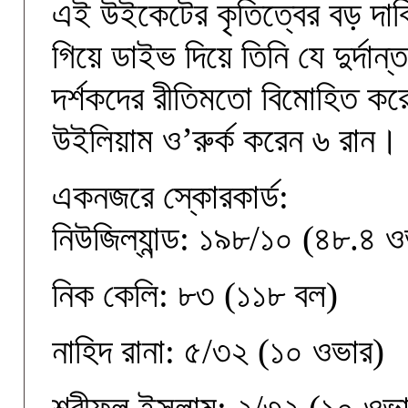
এই উইকেটের কৃতিত্বের বড় দা
গিয়ে ডাইভ দিয়ে তিনি যে দুর্দান্
দর্শকদের রীতিমতো বিমোহিত কর
উইলিয়াম ও’রুর্ক করেন ৬ রান।
একনজরে স্কোরকার্ড:
নিউজিল্যান্ড: ১৯৮/১০ (৪৮.৪ ও
নিক কেলি: ৮৩ (১১৮ বল)
নাহিদ রানা: ৫/৩২ (১০ ওভার)
শরীফুল ইসলাম: ২/৩২ (১০ ওভা