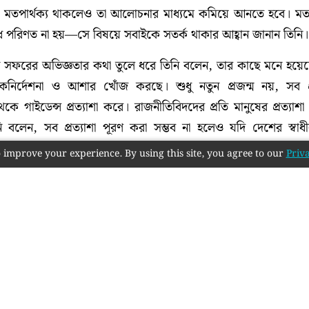
ে। মতপার্থক্য থাকলেও তা আলোচনার মাধ্যমে কমিয়ে আনতে হবে। মতপা
পরিণত না হয়—সে বিষয়ে সবাইকে সতর্ক থাকার আহ্বান জানান তিনি।
থানে সফরের অভিজ্ঞতার কথা তুলে ধরে তিনি বলেন, তার কাছে মনে হয়েছ
দিকনির্দেশনা ও আশার খোঁজ করছে। শুধু নতুন প্রজন্ম নয়, সব প্
ে গাইডেন্স প্রত্যাশা করে। রাজনীতিবিদদের প্রতি মানুষের প্রত্যা
 বলেন, সব প্রত্যাশা পূরণ করা সম্ভব না হলেও যদি দেশের স্বাধ
ন্তরিকভাবে কাজ করা যায়, তাহলে জাতিকে সঠিক পথে এগিয়ে নেওয়া সম্
 improve your experience. By using this site, you agree to our
Priva
য়ে এক নারী সাংবাদিকের প্রশ্নের জবাবে তারেক রহমান বলেন, নিরাপত্
ষ সবারই প্রয়োজন। তিনি বলেন, গত বছর সড়ক দুর্ঘটনায় প্রায় সাত
যা অত্যন্ত উদ্বেগজনক। কোনো বছর কম, কোনো বছর বেশি হলেও এ
 রাজনীতিবিদদের গভীরভাবে ভাবা উচিত বলে মন্তব্য করেন তিনি।
াসচিব মির্জা ফখরুল ইসলাম আলমগীর, স্থায়ী কমিটির সদস্য মির্জা আ
্দিন আহমেদসহ দলের সিনিয়র নেতারা উপস্থিত ছিলেন। সম্পাদকদের