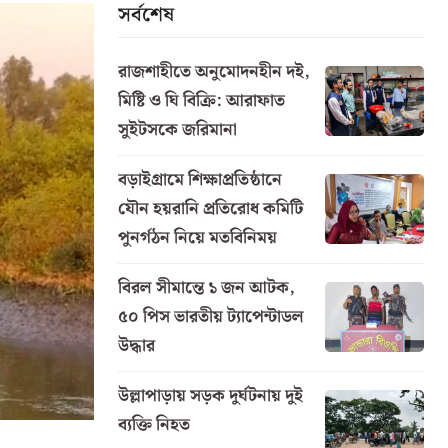
সর্বশেষ
রাজশাহীতে অনুমোদনহীন দই,
মিষ্টি ও ঘি বিক্রি: আরাফাত
সুইটসকে জরিমানা
বড়াইগ্রামে শিক্ষাপ্রতিষ্ঠানে
যৌন হয়রানি প্রতিরোধ কমিটি
পুনর্গঠন নিয়ে মতবিনিময়
বিরল সীমান্তে ১ জন আটক,
৫০ পিস ভারতীয় ট্যাপেন্টাডল
উদ্ধার
উল্লাপাড়ায় সড়ক দুর্ঘটনায় দুই
ব্যক্তি নিহত