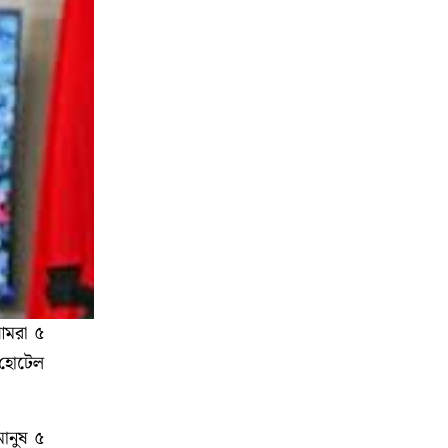
আমরা ৫
 হোটেল
ানুষ ৫