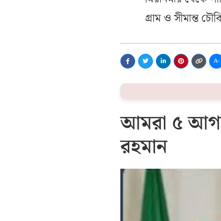
গ্রাম ও সীমান্ত চৌক
A-
আমরা ৫ আগস্
রহমান