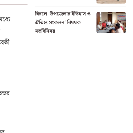
বিরলে ‘উপজেলার ইতিহাস ও
ধ্যে
ঐতিহ্য সংকলন’ বিষয়ক
ে
মতবিনিময়
র্তী
াতভর
হর,